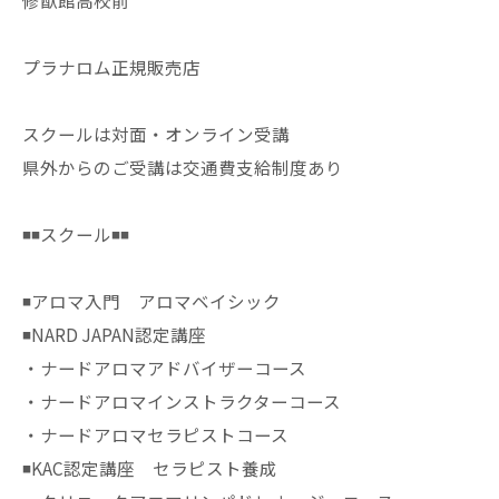
修猷館高校前
プラナロム正規販売店
スクールは対面・オンライン受講
県外からのご受講は交通費支給制度あり
◾️◾️スクール◾️◾️
◾️アロマ入門 アロマベイシック
◾️NARD JAPAN認定講座
・ナードアロマアドバイザーコース
・ナードアロマインストラクターコース
・ナードアロマセラピストコース
◾️KAC認定講座 セラピスト養成