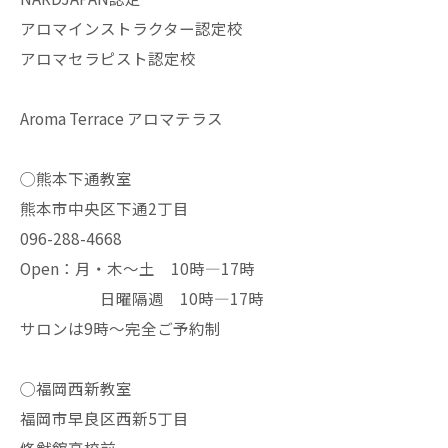
アロマインストラクター認定校
アロマセラピスト認定校
Aroma Terrace アロマテラス
◯熊本下通教室
熊本市中央区下通2丁目
096-288-4668
Open：月・木〜土 10時—17時
日曜隔週 10時—17時
サロンは9時〜完全ご予約制
◯福岡西新教室
福岡市早良区西新5丁目