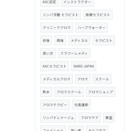
KAC認定
インストラクター
リンパ浮腫 セラピスト
医療セラピスト
クリニークアロマ
ハーブウォーター
術後
病後
メディカル
セラピスト
使い方
フラワーレメディ
KACセラピスト
NARD JAPAN
メディカルアロマ
アロマ
スクール
熊本
アロマスクール
アロマショップ
アロマテラピー
元看護師
リンパドレナージュ
アロマケア
教室
フェイシャル
習い事
セルフケア