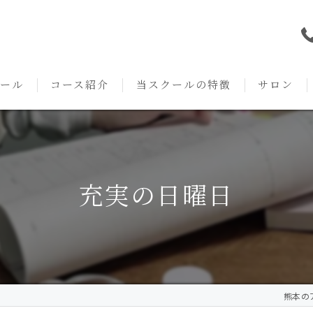
ール
コース紹介
当スクールの特徴
サロン
本校の特徴
NARD JAPAN
資格
サロンメニ
アロマ・アドバイザーコース
みゆき校の特徴
独立開業支援
術後・病後
充実の日曜日
アロマ・インストラクターコース
挨拶
セルフメディケーション
施術事例
アロマ・セラピストコース
紹介
ハンドマッサージ
KACセラピスト
生の声
オイル
熊本のア
クリニークアロマ リンパドレナージュコース