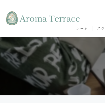
ホーム
スク
熊本
熊本
代表
講師
卒講