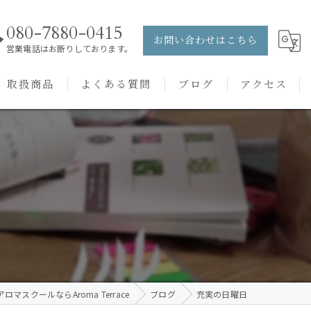
080-7880-0415
お問い合わせはこちら
営業電話はお断りしております。
取扱商品
よくある質問
ブログ
アクセス
ュー
PRANAROM
ケアメニュー
健草医学舎
バッチフラワーレメディ
ロマスクールならAroma Terrace
ブログ
充実の日曜日