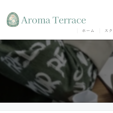
ホーム
スク
熊本
熊本
代表
講師
卒講