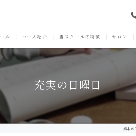
ール
コース紹介
当スクールの特徴
サロン
本校の特徴
NARD JAPAN
資格
サロンメニ
アロマ・アドバイザーコース
みゆき校の特徴
独立開業支援
術後・病後
充実の日曜日
アロマ・インストラクターコース
挨拶
セルフメディケーション
施術事例
アロマ・セラピストコース
紹介
ハンドマッサージ
KACセラピスト
生の声
オイル
熊本のア
クリニークアロマ リンパドレナージュコース