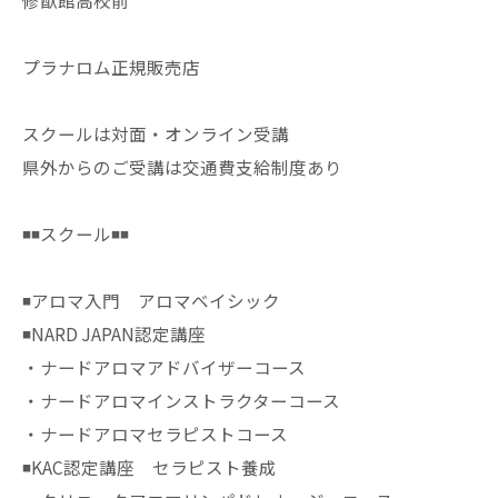
修猷館高校前
プラナロム正規販売店
スクールは対面・オンライン受講
県外からのご受講は交通費支給制度あり
◾️◾️スクール◾️◾️
◾️アロマ入門 アロマベイシック
◾️NARD JAPAN認定講座
・ナードアロマアドバイザーコース
・ナードアロマインストラクターコース
・ナードアロマセラピストコース
◾️KAC認定講座 セラピスト養成