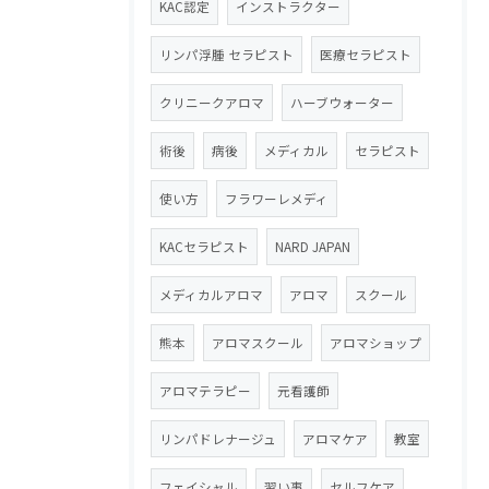
KAC認定
インストラクター
リンパ浮腫 セラピスト
医療セラピスト
クリニークアロマ
ハーブウォーター
術後
病後
メディカル
セラピスト
使い方
フラワーレメディ
KACセラピスト
NARD JAPAN
メディカルアロマ
アロマ
スクール
熊本
アロマスクール
アロマショップ
アロマテラピー
元看護師
リンパドレナージュ
アロマケア
教室
フェイシャル
習い事
セルフケア