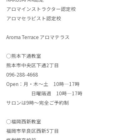
アロマインストラクター認定校
アロマセラピスト認定校
Aroma Terrace アロマテラス
◯熊本下通教室
熊本市中央区下通2丁目
096-288-4668
Open：月・木〜土 10時—17時
日曜隔週 10時—17時
サロンは9時〜完全ご予約制
◯福岡西新教室
福岡市早良区西新5丁目