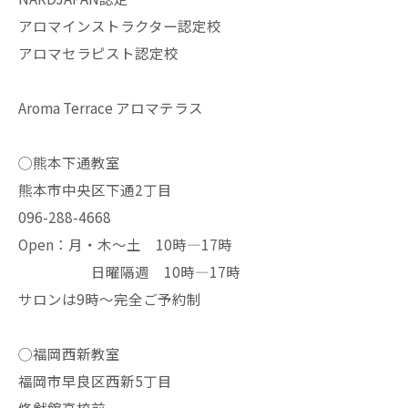
アロマインストラクター認定校
アロマセラピスト認定校
Aroma Terrace アロマテラス
◯熊本下通教室
熊本市中央区下通2丁目
096-288-4668
Open：月・木〜土 10時—17時
日曜隔週 10時—17時
サロンは9時〜完全ご予約制
◯福岡西新教室
福岡市早良区西新5丁目