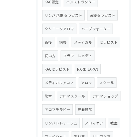
KAC認定
インストラクター
リンパ浮腫 セラピスト
医療セラピスト
クリニークアロマ
ハーブウォーター
術後
病後
メディカル
セラピスト
使い方
フラワーレメディ
KACセラピスト
NARD JAPAN
メディカルアロマ
アロマ
スクール
熊本
アロマスクール
アロマショップ
アロマテラピー
元看護師
リンパドレナージュ
アロマケア
教室
フェイシャル
習い事
セルフケア