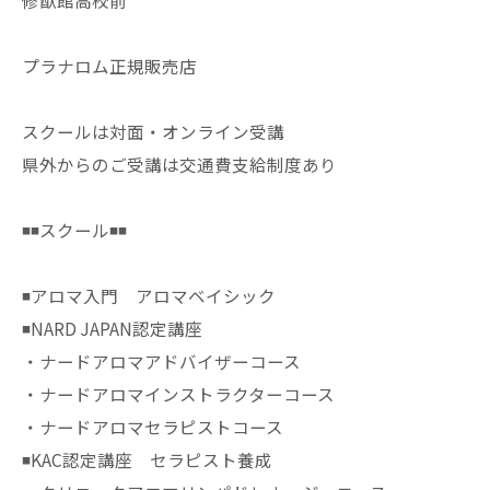
修猷館高校前
プラナロム正規販売店
スクールは対面・オンライン受講
県外からのご受講は交通費支給制度あり
◾️◾️スクール◾️◾️
◾️アロマ入門 アロマベイシック
◾️NARD JAPAN認定講座
・ナードアロマアドバイザーコース
・ナードアロマインストラクターコース
・ナードアロマセラピストコース
◾️KAC認定講座 セラピスト養成