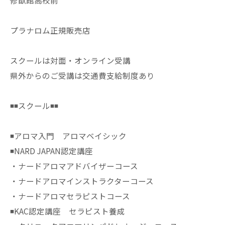
修猷館高校前
プラナロム正規販売店
スクールは対面・オンライン受講
県外からのご受講は交通費支給制度あり
◾️◾️スクール◾️◾️
◾️アロマ入門 アロマベイシック
◾️NARD JAPAN認定講座
・ナードアロマアドバイザーコース
・ナードアロマインストラクターコース
・ナードアロマセラピストコース
◾️KAC認定講座 セラピスト養成