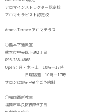
アロマインストラクター認定校
アロマセラピスト認定校
Aroma Terrace アロマテラス
◯熊本下通教室
熊本市中央区下通2丁目
096-288-4668
Open：月・木〜土 10時—17時
日曜隔週 10時—17時
サロンは9時〜完全ご予約制
◯福岡西新教室
福岡市早良区西新5丁目