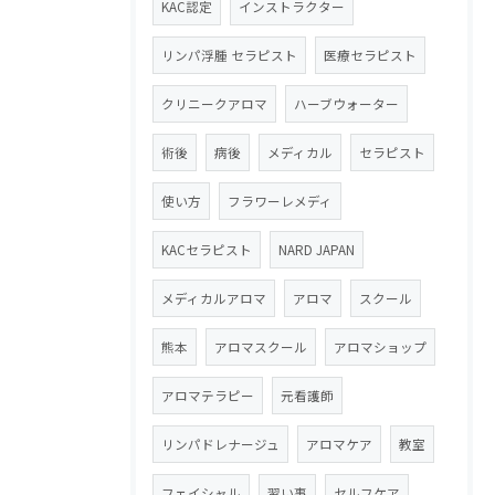
KAC認定
インストラクター
リンパ浮腫 セラピスト
医療セラピスト
クリニークアロマ
ハーブウォーター
術後
病後
メディカル
セラピスト
使い方
フラワーレメディ
KACセラピスト
NARD JAPAN
メディカルアロマ
アロマ
スクール
熊本
アロマスクール
アロマショップ
アロマテラピー
元看護師
リンパドレナージュ
アロマケア
教室
フェイシャル
習い事
セルフケア