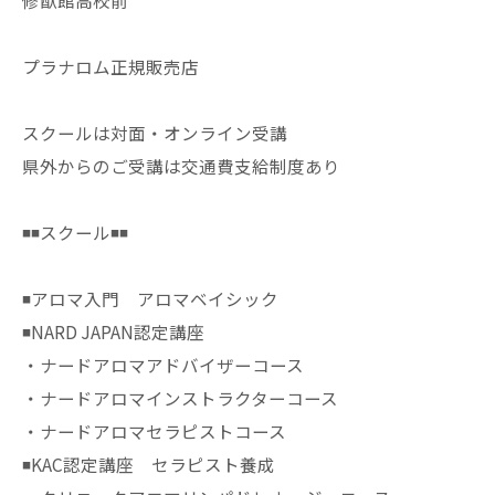
修猷館高校前
プラナロム正規販売店
スクールは対面・オンライン受講
県外からのご受講は交通費支給制度あり
◾️◾️スクール◾️◾️
◾️アロマ入門 アロマベイシック
◾️NARD JAPAN認定講座
・ナードアロマアドバイザーコース
・ナードアロマインストラクターコース
・ナードアロマセラピストコース
◾️KAC認定講座 セラピスト養成