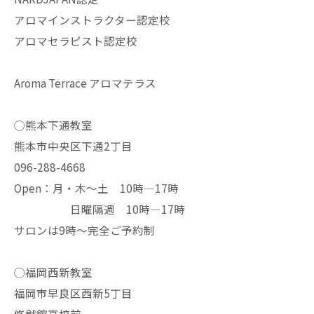
アロマインストラクター認定校
アロマセラピスト認定校
Aroma Terrace アロマテラス
◯熊本下通教室
熊本市中央区下通2丁目
096-288-4668
Open：月・木〜土 10時—17時
日曜隔週 10時—17時
サロンは9時〜完全ご予約制
◯福岡西新教室
福岡市早良区西新5丁目