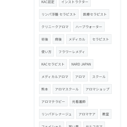
KAC認定
インストラクター
リンパ浮腫 セラピスト
医療セラピスト
クリニークアロマ
ハーブウォーター
術後
病後
メディカル
セラピスト
使い方
フラワーレメディ
KACセラピスト
NARD JAPAN
メディカルアロマ
アロマ
スクール
熊本
アロマスクール
アロマショップ
アロマテラピー
元看護師
リンパドレナージュ
アロマケア
教室
フェイシャル
習い事
セルフケア