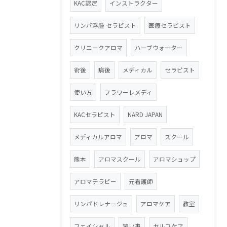
KAC認定
インストラクター
リンパ浮腫 セラピスト
医療セラピスト
クリニークアロマ
ハーブウォーター
術後
病後
メディカル
セラピスト
使い方
フラワーレメディ
KACセラピスト
NARD JAPAN
メディカルアロマ
アロマ
スクール
熊本
アロマスクール
アロマショップ
アロマテラピー
元看護師
リンパドレナージュ
アロマケア
教室
フェイシャル
習い事
セルフケア