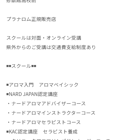
修猷館高校前
プラナロム正規販売店
スクールは対面・オンライン受講
県外からのご受講は交通費支給制度あり
◾️◾️スクール◾️◾️
◾️アロマ入門 アロマベイシック
◾️NARD JAPAN認定講座
・ナードアロマアドバイザーコース
・ナードアロマインストラクターコース
・ナードアロマセラピストコース
◾️KAC認定講座 セラピスト養成