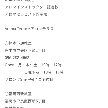
アロマインストラクター認定校
アロマセラピスト認定校
Aroma Terrace アロマテラス
◯熊本下通教室
熊本市中央区下通2丁目
096-288-4668
Open：月・木〜土 10時—17時
日曜隔週 10時—17時
サロンは9時〜完全ご予約制
◯福岡西新教室
福岡市早良区西新5丁目