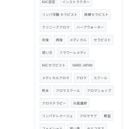
KAC認定
インストラクター
リンパ浮腫 セラピスト
医療セラピスト
クリニークアロマ
ハーブウォーター
術後
病後
メディカル
セラピスト
使い方
フラワーレメディ
KACセラピスト
NARD JAPAN
メディカルアロマ
アロマ
スクール
熊本
アロマスクール
アロマショップ
アロマテラピー
元看護師
リンパドレナージュ
アロマケア
教室
フェイシャル
習い事
セルフケア