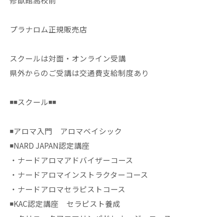
修猷館高校前
プラナロム正規販売店
スクールは対面・オンライン受講
県外からのご受講は交通費支給制度あり
◾️◾️スクール◾️◾️
◾️アロマ入門 アロマベイシック
◾️NARD JAPAN認定講座
・ナードアロマアドバイザーコース
・ナードアロマインストラクターコース
・ナードアロマセラピストコース
◾️KAC認定講座 セラピスト養成