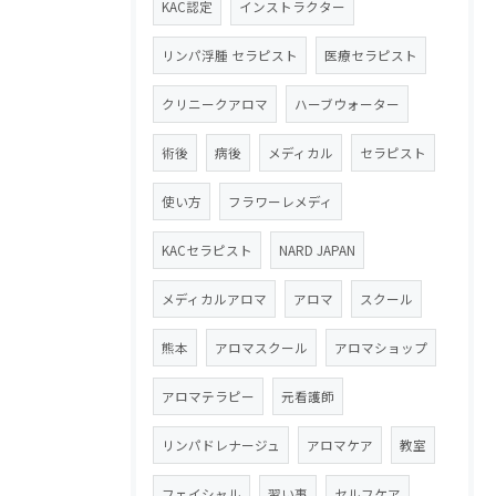
KAC認定
インストラクター
リンパ浮腫 セラピスト
医療セラピスト
クリニークアロマ
ハーブウォーター
術後
病後
メディカル
セラピスト
使い方
フラワーレメディ
KACセラピスト
NARD JAPAN
メディカルアロマ
アロマ
スクール
熊本
アロマスクール
アロマショップ
アロマテラピー
元看護師
リンパドレナージュ
アロマケア
教室
フェイシャル
習い事
セルフケア