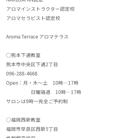
アロマインストラクター認定校
アロマセラピスト認定校
Aroma Terrace アロマテラス
◯熊本下通教室
熊本市中央区下通2丁目
096-288-4668
Open：月・木〜土 10時—17時
日曜隔週 10時—17時
サロンは9時〜完全ご予約制
◯福岡西新教室
福岡市早良区西新5丁目