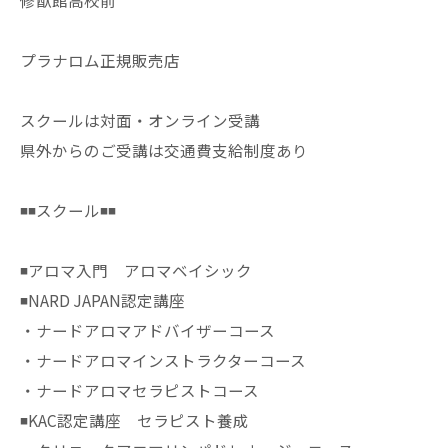
修猷館高校前
プラナロム正規販売店
スクールは対面・オンライン受講
県外からのご受講は交通費支給制度あり
◾️◾️スクール◾️◾️
◾️アロマ入門 アロマベイシック
◾️NARD JAPAN認定講座
・ナードアロマアドバイザーコース
・ナードアロマインストラクターコース
・ナードアロマセラピストコース
◾️KAC認定講座 セラピスト養成