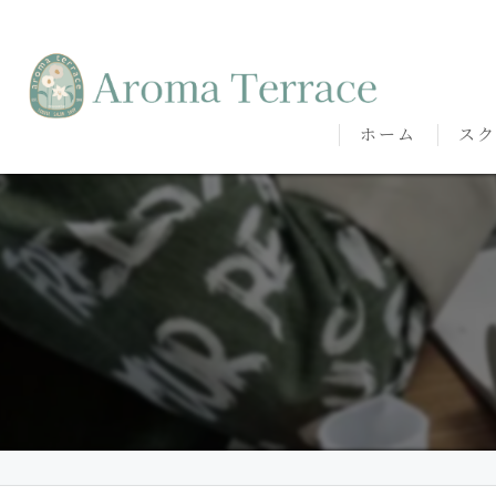
ホーム
スク
熊本
熊本
代表
講師
卒講