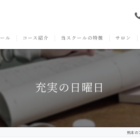
ール
コース紹介
当スクールの特徴
サロン
本校の特徴
NARD JAPAN
資格
サロンメニ
アロマ・アドバイザーコース
みゆき校の特徴
独立開業支援
術後・病後
充実の日曜日
アロマ・インストラクターコース
挨拶
セルフメディケーション
施術事例
アロマ・セラピストコース
紹介
ハンドマッサージ
KACセラピスト
生の声
オイル
熊本のア
クリニークアロマ リンパドレナージュコース