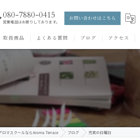
080-7880-0415
お問い合わせはこちら
営業電話はお断りしております。
取扱商品
よくある質問
ブログ
アクセス
ュー
PRANAROM
ケアメニュー
健草医学舎
バッチフラワーレメディ
ロマスクールならAroma Terrace
ブログ
充実の日曜日