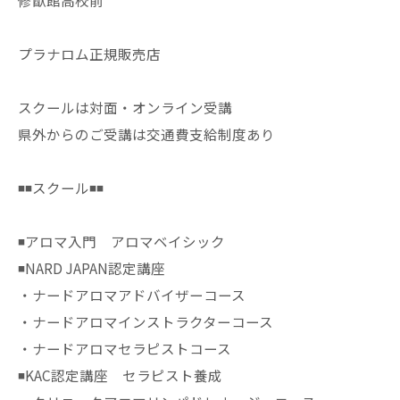
修猷館高校前
プラナロム正規販売店
スクールは対面・オンライン受講
県外からのご受講は交通費支給制度あり
◾️◾️スクール◾️◾️
◾️アロマ入門 アロマベイシック
◾️NARD JAPAN認定講座
・ナードアロマアドバイザーコース
・ナードアロマインストラクターコース
・ナードアロマセラピストコース
◾️KAC認定講座 セラピスト養成