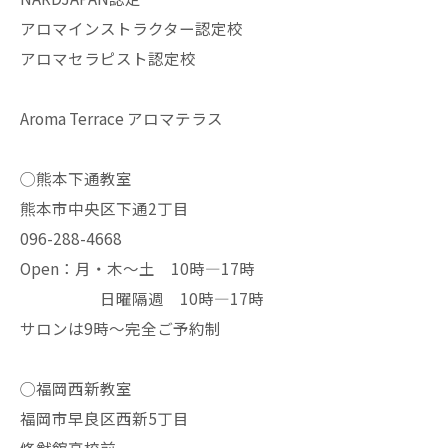
アロマインストラクター認定校
アロマセラピスト認定校
Aroma Terrace アロマテラス
◯熊本下通教室
熊本市中央区下通2丁目
096-288-4668
Open：月・木〜土 10時—17時
日曜隔週 10時—17時
サロンは9時〜完全ご予約制
◯福岡西新教室
福岡市早良区西新5丁目