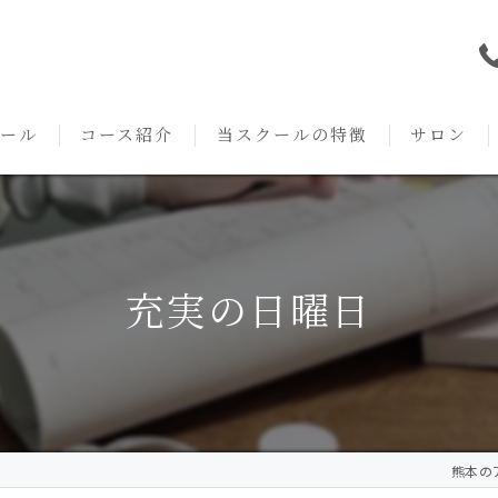
ール
コース紹介
当スクールの特徴
サロン
本校の特徴
NARD JAPAN
資格
サロンメニ
アロマ・アドバイザーコース
みゆき校の特徴
独立開業支援
術後・病後
充実の日曜日
アロマ・インストラクターコース
挨拶
セルフメディケーション
施術事例
アロマ・セラピストコース
紹介
ハンドマッサージ
KACセラピスト
生の声
オイル
熊本のア
クリニークアロマ リンパドレナージュコース