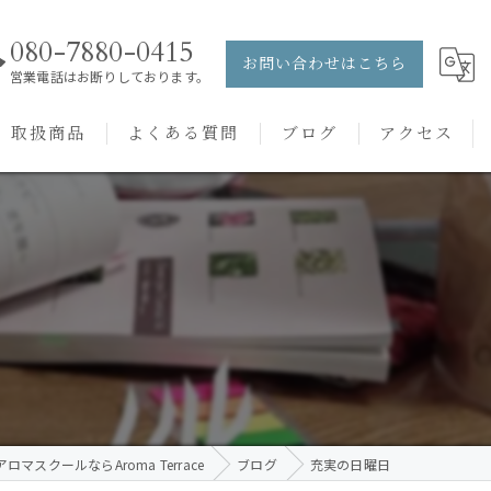
080-7880-0415
お問い合わせはこちら
営業電話はお断りしております。
取扱商品
よくある質問
ブログ
アクセス
ュー
PRANAROM
ケアメニュー
健草医学舎
バッチフラワーレメディ
ロマスクールならAroma Terrace
ブログ
充実の日曜日