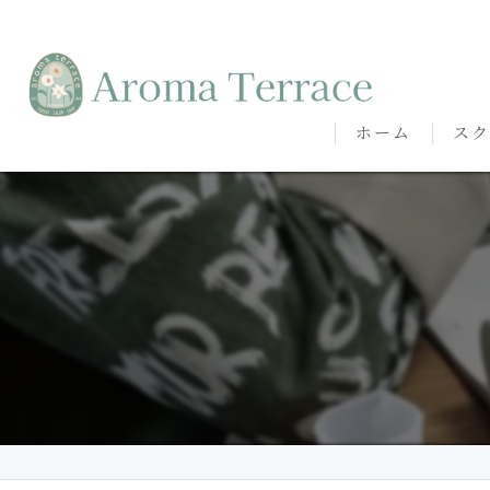
ホーム
スク
熊本
熊本
代表
講師
卒講