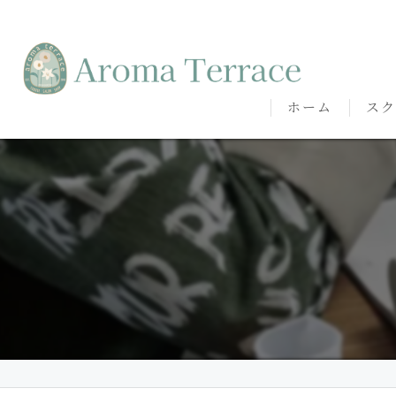
ホーム
スク
熊本
熊本
代表
講師
卒講