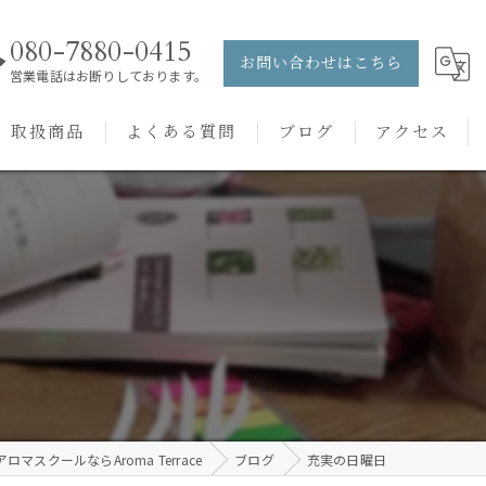
080-7880-0415
お問い合わせはこちら
営業電話はお断りしております。
取扱商品
よくある質問
ブログ
アクセス
ュー
PRANAROM
ケアメニュー
健草医学舎
バッチフラワーレメディ
ロマスクールならAroma Terrace
ブログ
充実の日曜日