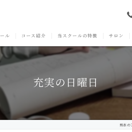
ール
コース紹介
当スクールの特徴
サロン
本校の特徴
NARD JAPAN
資格
サロンメニ
アロマ・アドバイザーコース
みゆき校の特徴
独立開業支援
術後・病後
充実の日曜日
アロマ・インストラクターコース
挨拶
セルフメディケーション
施術事例
アロマ・セラピストコース
紹介
ハンドマッサージ
KACセラピスト
生の声
オイル
熊本のア
クリニークアロマ リンパドレナージュコース