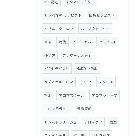
KAC認定
インストラクター
リンパ浮腫 セラピスト
医療セラピスト
クリニークアロマ
ハーブウォーター
術後
病後
メディカル
セラピスト
使い方
フラワーレメディ
KACセラピスト
NARD JAPAN
メディカルアロマ
アロマ
スクール
熊本
アロマスクール
アロマショップ
アロマテラピー
元看護師
リンパドレナージュ
アロマケア
教室
フェイシャル
習い事
セルフケア