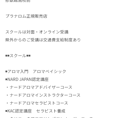
修猷館高校前
プラナロム正規販売店
スクールは対面・オンライン受講
県外からのご受講は交通費支給制度あり
◾️◾️スクール◾️◾️
◾️アロマ入門 アロマベイシック
◾️NARD JAPAN認定講座
・ナードアロマアドバイザーコース
・ナードアロマインストラクターコース
・ナードアロマセラピストコース
◾️KAC認定講座 セラピスト養成