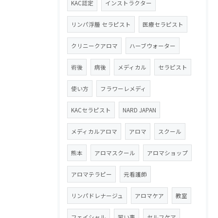
KAC認定
インストラクター
リンパ浮腫 セラピスト
医療セラピスト
クリニークアロマ
ハーブウォーター
術後
病後
メディカル
セラピスト
使い方
フラワーレメディ
KACセラピスト
NARD JAPAN
メディカルアロマ
アロマ
スクール
熊本
アロマスクール
アロマショップ
アロマテラピー
元看護師
リンパドレナージュ
アロマケア
教室
フェイシャル
習い事
セルフケア