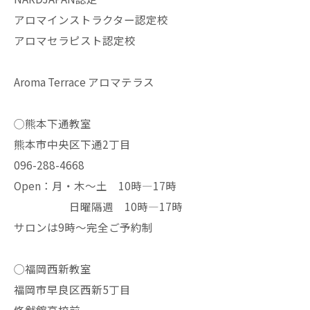
アロマインストラクター認定校
アロマセラピスト認定校
Aroma Terrace アロマテラス
◯熊本下通教室
熊本市中央区下通2丁目
096-288-4668
Open：月・木〜土 10時—17時
日曜隔週 10時—17時
サロンは9時〜完全ご予約制
◯福岡西新教室
福岡市早良区西新5丁目