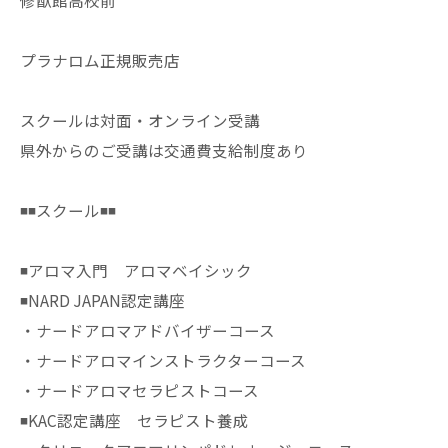
修猷館高校前
プラナロム正規販売店
スクールは対面・オンライン受講
県外からのご受講は交通費支給制度あり
◾️◾️スクール◾️◾️
◾️アロマ入門 アロマベイシック
◾️NARD JAPAN認定講座
・ナードアロマアドバイザーコース
・ナードアロマインストラクターコース
・ナードアロマセラピストコース
◾️KAC認定講座 セラピスト養成