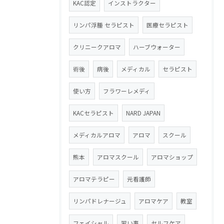
KAC認定
インストラクター
リンパ浮腫 セラピスト
医療セラピスト
クリニークアロマ
ハーブウォーター
術後
病後
メディカル
セラピスト
使い方
フラワーレメディ
KACセラピスト
NARD JAPAN
メディカルアロマ
アロマ
スクール
熊本
アロマスクール
アロマショップ
アロマテラピー
元看護師
リンパドレナージュ
アロマケア
教室
フェイシャル
習い事
セルフケア