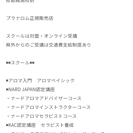
修猷館高校前
プラナロム正規販売店
スクールは対面・オンライン受講
県外からのご受講は交通費支給制度あり
◾️◾️スクール◾️◾️
◾️アロマ入門 アロマベイシック
◾️NARD JAPAN認定講座
・ナードアロマアドバイザーコース
・ナードアロマインストラクターコース
・ナードアロマセラピストコース
◾️KAC認定講座 セラピスト養成