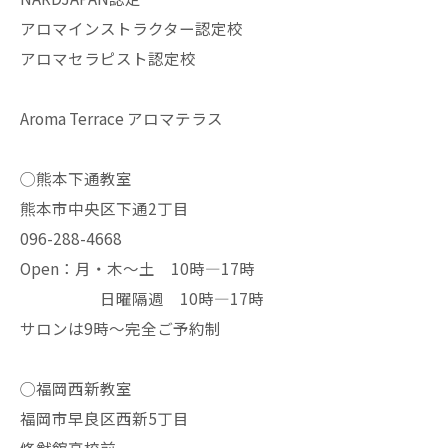
アロマインストラクター認定校
アロマセラピスト認定校
Aroma Terrace アロマテラス
◯熊本下通教室
熊本市中央区下通2丁目
096-288-4668
Open：月・木〜土 10時—17時
日曜隔週 10時—17時
サロンは9時〜完全ご予約制
◯福岡西新教室
福岡市早良区西新5丁目