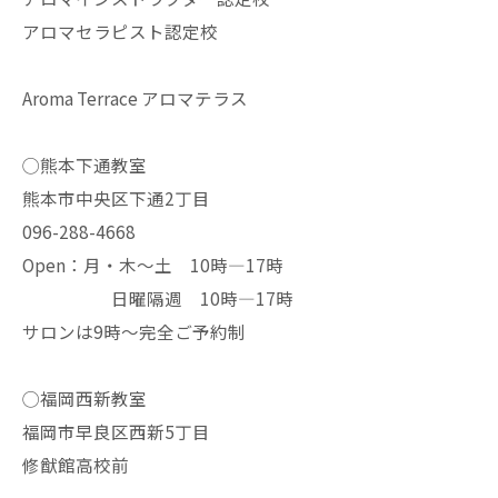
アロマセラピスト認定校
Aroma Terrace アロマテラス
◯熊本下通教室
熊本市中央区下通2丁目
096-288-4668
Open：月・木〜土 10時—17時
日曜隔週 10時—17時
サロンは9時〜完全ご予約制
◯福岡西新教室
福岡市早良区西新5丁目
修猷館高校前