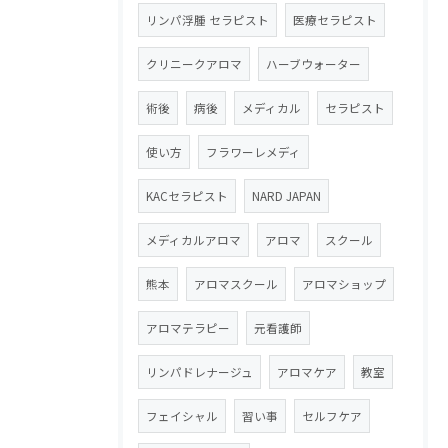
リンパ浮腫 セラピスト
医療セラピスト
クリニークアロマ
ハーブウォーター
術後
病後
メディカル
セラピスト
使い方
フラワーレメディ
KACセラピスト
NARD JAPAN
メディカルアロマ
アロマ
スクール
熊本
アロマスクール
アロマショップ
アロマテラピー
元看護師
リンパドレナージュ
アロマケア
教室
フェイシャル
習い事
セルフケア