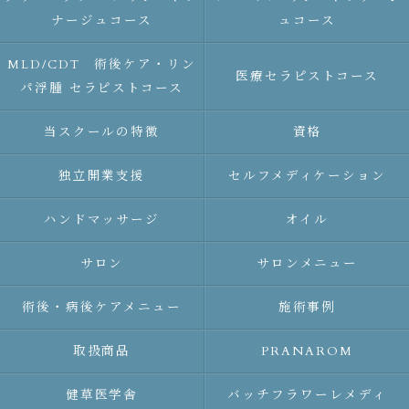
ナージュコース
ュコース
MLD/CDT 術後ケア・リン
医療セラピストコース
パ浮腫 セラピストコース
当スクールの特徴
資格
独立開業支援
セルフメディケーション
ハンドマッサージ
オイル
サロン
サロンメニュー
術後・病後ケアメニュー
施術事例
取扱商品
PRANAROM
健草医学舎
バッチフラワーレメディ