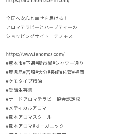
https://aromaterrace-m.com/
全国へ安心と幸せを届ける！
アロマテラピーとハーブティーの
ショッピングサイト テノモス
https://www.tenomos.com/
#熊本市#下通#新市街#シャワー通り
#鹿児島#宮崎#大分#長崎#佐賀#福岡
#ケモタイプ精油
#受講生募集
#ナードアロマテラピー協会認定校
#メディカルアロマ
#熊本アロマスクール
#熊本アロマ#オーガニック