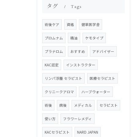
タグ
Tags
術後ケア
資格
健草医学舎
プロムナム
精油
ケモタイプ
プラナロム
おすすめ
アドバイザー
KAC認定
インストラクター
リンパ浮腫 セラピスト
医療セラピスト
クリニークアロマ
ハーブウォーター
術後
病後
メディカル
セラピスト
使い方
フラワーレメディ
KACセラピスト
NARD JAPAN