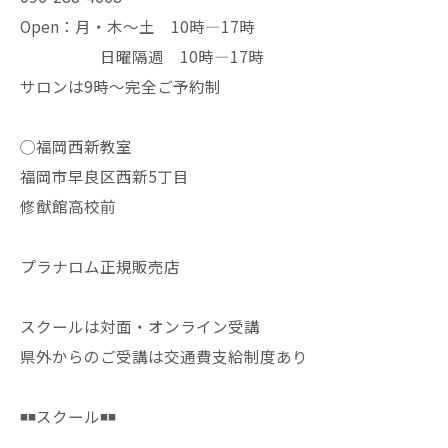
Open：月・木〜土 10時—17時
日曜隔週 10時—17時
サロンは9時〜完全ご予約制
◯福岡西新教室
福岡市早良区西新5丁目
修猷館高校前
プラナロム正規販売店
スクールは対面・オンライン受講
県外からのご受講は交通費支給制度あり
◾️◾️スクール◾️◾️