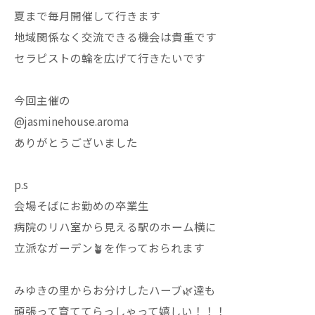
夏まで毎月開催して行きます
地域関係なく交流できる機会は貴重です
セラピストの輪を広げて行きたいです
今回主催の
@jasminehouse.aroma
ありがとうございました
p.s
会場そばにお勤めの卒業生
病院のリハ室から見える駅のホーム横に
立派なガーデン🪴を作っておられます
みゆきの里からお分けしたハーブ🌿達も
頑張って育ててらっしゃって嬉しい！！！