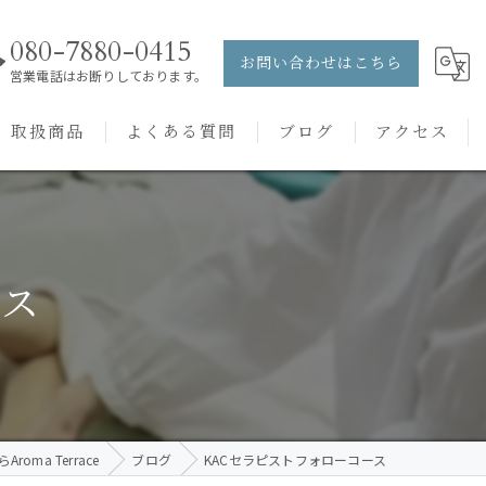
080-7880-0415
お問い合わせはこちら
営業電話はお断りしております。
取扱商品
よくある質問
ブログ
アクセス
ュー
PRANAROM
ケアメニュー
健草医学舎
ース
バッチフラワーレメディ
oma Terrace
ブログ
KACセラピストフォローコース