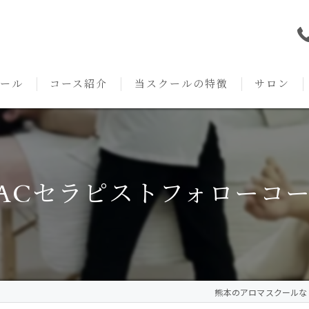
ール
コース紹介
当スクールの特徴
サロン
本校の特徴
NARD JAPAN
資格
サロンメニ
アロマ・アドバイザーコース
みゆき校の特徴
独立開業支援
術後・病後
ACセラピストフォローコ
アロマ・インストラクターコース
挨拶
セルフメディケーション
施術事例
アロマ・セラピストコース
紹介
ハンドマッサージ
KACセラピスト
生の声
オイル
熊本のアロマスクールならAr
クリニークアロマ リンパドレナージュコース