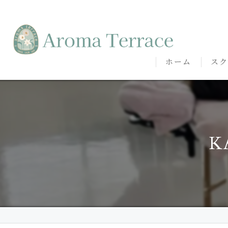
ホーム
スク
熊本
熊本
K
代表
講師
卒講