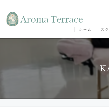
ホーム
スク
熊本
熊本
K
代表
講師
卒講