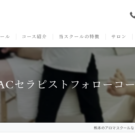
ール
コース紹介
当スクールの特徴
サロン
本校の特徴
NARD JAPAN
資格
サロンメニ
アロマ・アドバイザーコース
みゆき校の特徴
独立開業支援
術後・病後
ACセラピストフォローコ
アロマ・インストラクターコース
挨拶
セルフメディケーション
施術事例
アロマ・セラピストコース
紹介
ハンドマッサージ
KACセラピスト
生の声
オイル
熊本のアロマスクールならAr
クリニークアロマ リンパドレナージュコース