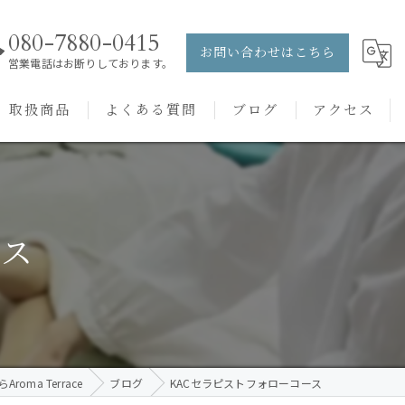
080-7880-0415
お問い合わせはこちら
営業電話はお断りしております。
取扱商品
よくある質問
ブログ
アクセス
ュー
PRANAROM
ケアメニュー
健草医学舎
ース
バッチフラワーレメディ
oma Terrace
ブログ
KACセラピストフォローコース