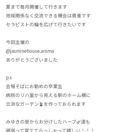
夏まで毎月開催して行きます
地域関係なく交流できる機会は貴重です
セラピストの輪を広げて行きたいです
今回主催の
@jasminehouse.aroma
ありがとうございました
p.s
会場そばにお勤めの卒業生
病院のリハ室から見える駅のホーム横に
立派なガーデン🪴を作っておられます
みゆきの里からお分けしたハーブ🌿達も
頑張って育ててらっしゃって嬉しい！！！