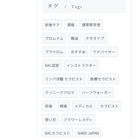
タグ
Tags
術後ケア
資格
健草医学舎
プロムナム
精油
ケモタイプ
プラナロム
おすすめ
アドバイザー
KAC認定
インストラクター
リンパ浮腫 セラピスト
医療セラピスト
クリニークアロマ
ハーブウォーター
術後
病後
メディカル
セラピスト
使い方
フラワーレメディ
KACセラピスト
NARD JAPAN