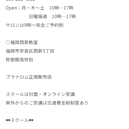
Open：月・木〜土 10時—17時
日曜隔週 10時—17時
サロンは9時〜完全ご予約制
◯福岡西新教室
福岡市早良区西新5丁目
修猷館高校前
プラナロム正規販売店
スクールは対面・オンライン受講
県外からのご受講は交通費支給制度あり
◾️◾️スクール◾️◾️