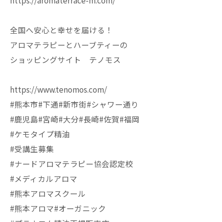
https://aromaterrace-m.com/
全国へ安心と幸せを届ける！
アロマテラピーとハーブティーの
ショッピングサイト テノモス
https://www.tenomos.com/
#熊本市#下通#新市街#シャワー通り
#鹿児島#宮崎#大分#長崎#佐賀#福岡
#ケモタイプ精油
#受講生募集
#ナードアロマテラピー協会認定校
#メディカルアロマ
#熊本アロマスクール
#熊本アロマ#オーガニック