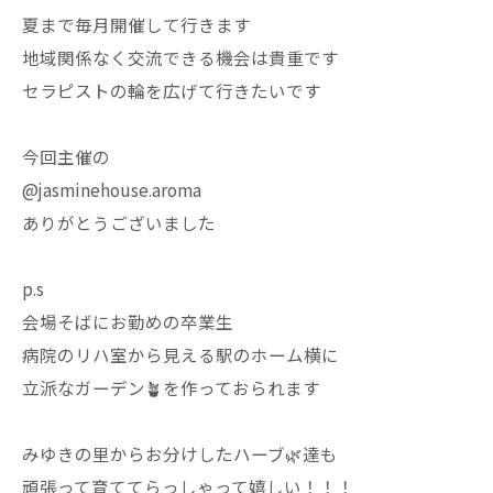
夏まで毎月開催して行きます
地域関係なく交流できる機会は貴重です
セラピストの輪を広げて行きたいです
今回主催の
@jasminehouse.aroma
ありがとうございました
p.s
会場そばにお勤めの卒業生
病院のリハ室から見える駅のホーム横に
立派なガーデン🪴を作っておられます
みゆきの里からお分けしたハーブ🌿達も
頑張って育ててらっしゃって嬉しい！！！