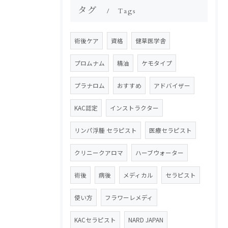
タグ
Tags
術後ケア
資格
健草医学舎
プロムナム
精油
ケモタイプ
プラナロム
おすすめ
アドバイザー
KAC認定
インストラクター
リンパ浮腫 セラピスト
医療セラピスト
クリニークアロマ
ハーブウォーター
術後
病後
メディカル
セラピスト
使い方
フラワーレメディ
KACセラピスト
NARD JAPAN