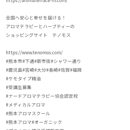
https://aromaterrace-m.com/
全国へ安心と幸せを届ける！
アロマテラピーとハーブティーの
ショッピングサイト テノモス
https://www.tenomos.com/
#熊本市#下通#新市街#シャワー通り
#鹿児島#宮崎#大分#長崎#佐賀#福岡
#ケモタイプ精油
#受講生募集
#ナードアロマテラピー協会認定校
#メディカルアロマ
#熊本アロマスクール
#熊本アロマ#オーガニック