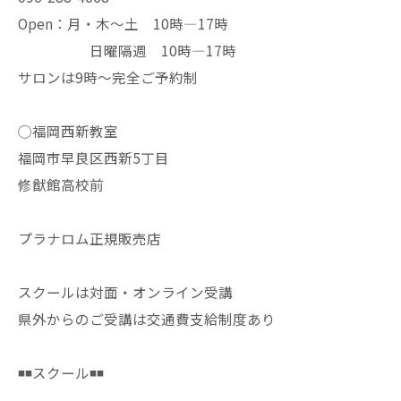
Open：月・木〜土 10時—17時
日曜隔週 10時—17時
サロンは9時〜完全ご予約制
◯福岡西新教室
福岡市早良区西新5丁目
修猷館高校前
プラナロム正規販売店
スクールは対面・オンライン受講
県外からのご受講は交通費支給制度あり
◾️◾️スクール◾️◾️