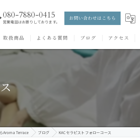
080-7880-0415
お問い合わせはこちら
営業電話はお断りしております。
取扱商品
よくある質問
ブログ
アクセス
ュー
PRANAROM
ケアメニュー
健草医学舎
ース
バッチフラワーレメディ
oma Terrace
ブログ
KACセラピストフォローコース