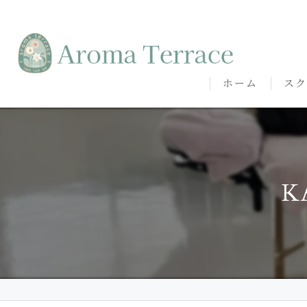
ホーム
スク
熊本
熊本
K
代表
講師
卒講