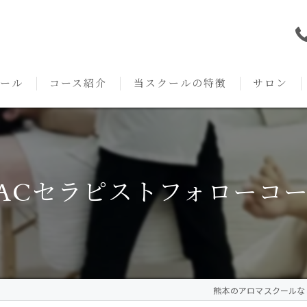
ール
コース紹介
当スクールの特徴
サロン
本校の特徴
NARD JAPAN
資格
サロンメニ
アロマ・アドバイザーコース
みゆき校の特徴
独立開業支援
術後・病後
ACセラピストフォローコ
アロマ・インストラクターコース
挨拶
セルフメディケーション
施術事例
アロマ・セラピストコース
紹介
ハンドマッサージ
KACセラピスト
生の声
オイル
熊本のアロマスクールならAr
クリニークアロマ リンパドレナージュコース