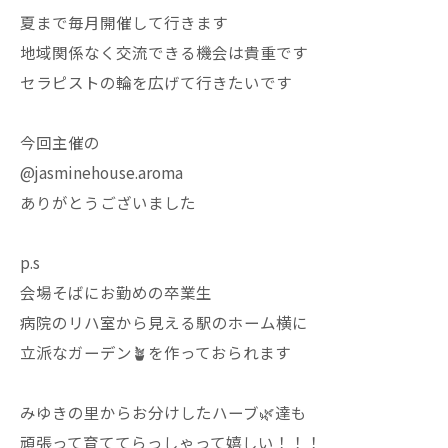
夏まで毎月開催して行きます
地域関係なく交流できる機会は貴重です
セラピストの輪を広げて行きたいです
今回主催の
@jasminehouse.aroma
ありがとうございました
p.s
会場そばにお勤めの卒業生
病院のリハ室から見える駅のホーム横に
立派なガーデン🪴を作っておられます
みゆきの里からお分けしたハーブ🌿達も
頑張って育ててらっしゃって嬉しい！！！