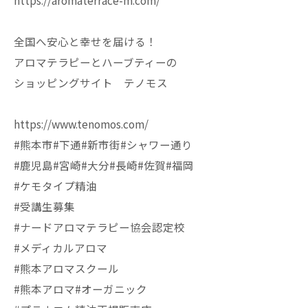
https://aromaterrace-m.com/
全国へ安心と幸せを届ける！
アロマテラピーとハーブティーの
ショッピングサイト テノモス
https://www.tenomos.com/
#熊本市#下通#新市街#シャワー通り
#鹿児島#宮崎#大分#長崎#佐賀#福岡
#ケモタイプ精油
#受講生募集
#ナードアロマテラピー協会認定校
#メディカルアロマ
#熊本アロマスクール
#熊本アロマ#オーガニック