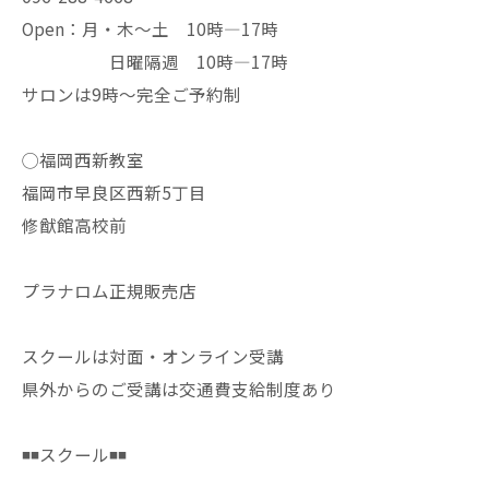
Open：月・木〜土 10時—17時
日曜隔週 10時—17時
サロンは9時〜完全ご予約制
◯福岡西新教室
福岡市早良区西新5丁目
修猷館高校前
プラナロム正規販売店
スクールは対面・オンライン受講
県外からのご受講は交通費支給制度あり
◾️◾️スクール◾️◾️