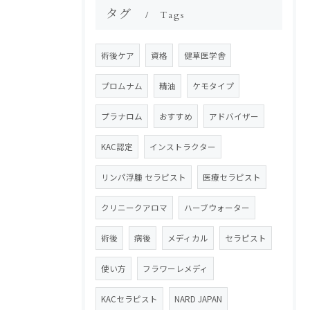
タグ
Tags
術後ケア
資格
健草医学舎
プロムナム
精油
ケモタイプ
プラナロム
おすすめ
アドバイザー
KAC認定
インストラクター
リンパ浮腫 セラピスト
医療セラピスト
クリニークアロマ
ハーブウォーター
術後
病後
メディカル
セラピスト
使い方
フラワーレメディ
KACセラピスト
NARD JAPAN