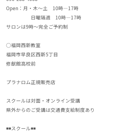
Open：月・木〜土 10時—17時
日曜隔週 10時—17時
サロンは9時〜完全ご予約制
◯福岡西新教室
福岡市早良区西新5丁目
修猷館高校前
プラナロム正規販売店
スクールは対面・オンライン受講
県外からのご受講は交通費支給制度あり
◾️◾️スクール◾️◾️