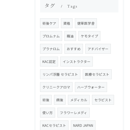
タグ
Tags
術後ケア
資格
健草医学舎
プロムナム
精油
ケモタイプ
プラナロム
おすすめ
アドバイザー
KAC認定
インストラクター
リンパ浮腫 セラピスト
医療セラピスト
クリニークアロマ
ハーブウォーター
術後
病後
メディカル
セラピスト
使い方
フラワーレメディ
KACセラピスト
NARD JAPAN