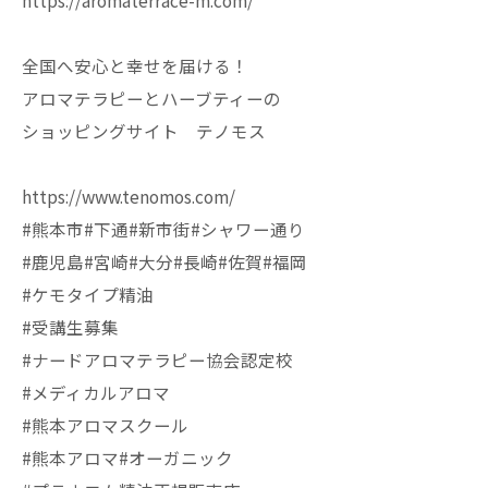
https://aromaterrace-m.com/
全国へ安心と幸せを届ける！
アロマテラピーとハーブティーの
ショッピングサイト テノモス
https://www.tenomos.com/
#熊本市#下通#新市街#シャワー通り
#鹿児島#宮崎#大分#長崎#佐賀#福岡
#ケモタイプ精油
#受講生募集
#ナードアロマテラピー協会認定校
#メディカルアロマ
#熊本アロマスクール
#熊本アロマ#オーガニック