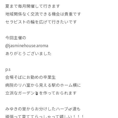
夏まで毎月開催して行きます
地域関係なく交流できる機会は貴重です
セラピストの輪を広げて行きたいです
今回主催の
@jasminehouse.aroma
ありがとうございました
p.s
会場そばにお勤めの卒業生
病院のリハ室から見える駅のホーム横に
立派なガーデン🪴を作っておられます
みゆきの里からお分けしたハーブ🌿達も
頑張って育ててらっしゃって嬉しい！！！