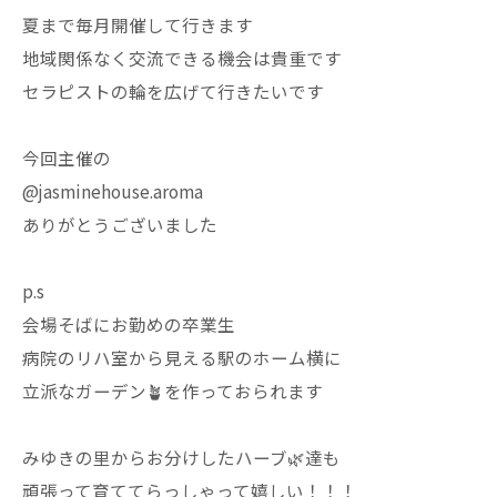
夏まで毎月開催して行きます
地域関係なく交流できる機会は貴重です
セラピストの輪を広げて行きたいです
今回主催の
@jasminehouse.aroma
ありがとうございました
p.s
会場そばにお勤めの卒業生
病院のリハ室から見える駅のホーム横に
立派なガーデン🪴を作っておられます
みゆきの里からお分けしたハーブ🌿達も
頑張って育ててらっしゃって嬉しい！！！