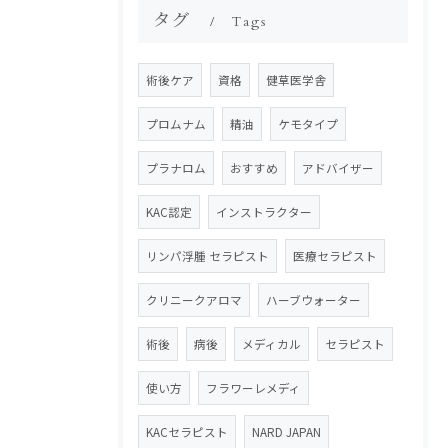
タグ
Tags
術後ケア
資格
健草医学舎
プロムナム
精油
ケモタイプ
プラナロム
おすすめ
アドバイザー
KAC認定
インストラクター
リンパ浮腫 セラピスト
医療セラピスト
クリニークアロマ
ハーブウォーター
術後
病後
メディカル
セラピスト
使い方
フラワーレメディ
KACセラピスト
NARD JAPAN