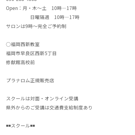
Open：月・木〜土 10時—17時
日曜隔週 10時—17時
サロンは9時〜完全ご予約制
◯福岡西新教室
福岡市早良区西新5丁目
修猷館高校前
プラナロム正規販売店
スクールは対面・オンライン受講
県外からのご受講は交通費支給制度あり
◾️◾️スクール◾️◾️