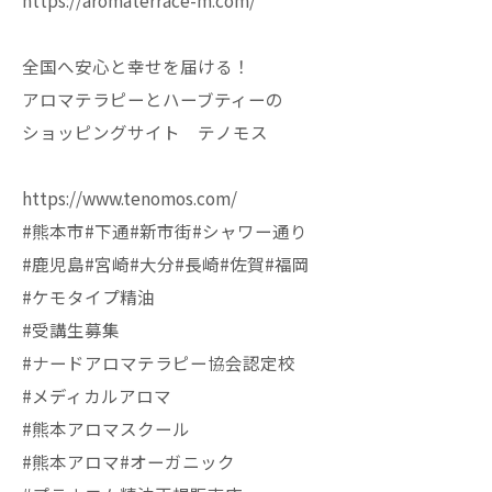
https://aromaterrace-m.com/
全国へ安心と幸せを届ける！
アロマテラピーとハーブティーの
ショッピングサイト テノモス
https://www.tenomos.com/
#熊本市#下通#新市街#シャワー通り
#鹿児島#宮崎#大分#長崎#佐賀#福岡
#ケモタイプ精油
#受講生募集
#ナードアロマテラピー協会認定校
#メディカルアロマ
#熊本アロマスクール
#熊本アロマ#オーガニック