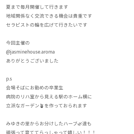
夏まで毎月開催して行きます
地域関係なく交流できる機会は貴重です
セラピストの輪を広げて行きたいです
今回主催の
@jasminehouse.aroma
ありがとうございました
p.s
会場そばにお勤めの卒業生
病院のリハ室から見える駅のホーム横に
立派なガーデン🪴を作っておられます
みゆきの里からお分けしたハーブ🌿達も
頑張って育ててらっしゃって嬉しい！！！