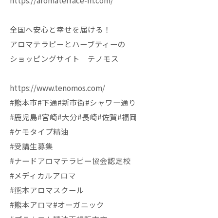
https://aromaterrace-m.com/
全国へ安心と幸せを届ける！
アロマテラピーとハーブティーの
ショッピングサイト テノモス
https://www.tenomos.com/
#熊本市#下通#新市街#シャワー通り
#鹿児島#宮崎#大分#長崎#佐賀#福岡
#ケモタイプ精油
#受講生募集
#ナードアロマテラピー協会認定校
#メディカルアロマ
#熊本アロマスクール
#熊本アロマ#オーガニック