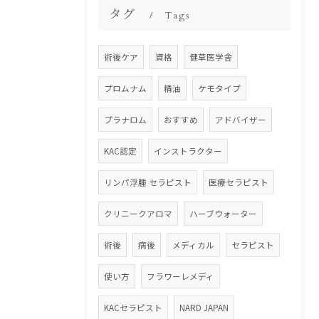
タグ
Tags
術後ケア
資格
健草医学舎
プロムナム
精油
ケモタイプ
プラナロム
おすすめ
アドバイザー
KAC認定
インストラクター
リンパ浮腫 セラピスト
医療セラピスト
クリニークアロマ
ハーブウォーター
術後
病後
メディカル
セラピスト
使い方
フラワーレメディ
KACセラピスト
NARD JAPAN