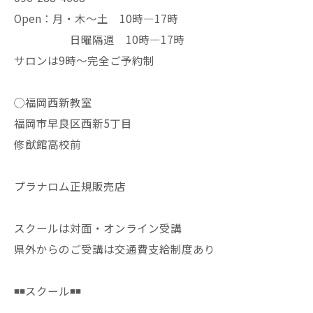
Open：月・木〜土 10時—17時
日曜隔週 10時—17時
サロンは9時〜完全ご予約制
◯福岡西新教室
福岡市早良区西新5丁目
修猷館高校前
プラナロム正規販売店
スクールは対面・オンライン受講
県外からのご受講は交通費支給制度あり
◾️◾️スクール◾️◾️