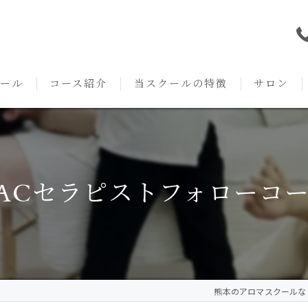
ール
コース紹介
当スクールの特徴
サロン
本校の特徴
NARD JAPAN
資格
サロンメニ
アロマ・アドバイザーコース
みゆき校の特徴
独立開業支援
術後・病後
ACセラピストフォローコ
アロマ・インストラクターコース
挨拶
セルフメディケーション
施術事例
アロマ・セラピストコース
紹介
ハンドマッサージ
KACセラピスト
生の声
オイル
熊本のアロマスクールならAr
クリニークアロマ リンパドレナージュコース