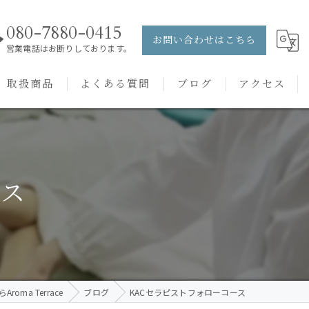
080-7880-0415
お問い合わせはこちら
営業電話はお断りしております。
取扱商品
よくある質問
ブログ
アクセス
ュー
PRANAROM
ケアメニュー
健草医学舎
ース
バッチフラワーレメディ
oma Terrace
ブログ
KACセラピストフォローコース