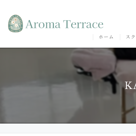
ホーム
スク
熊本
熊本
K
代表
講師
卒講