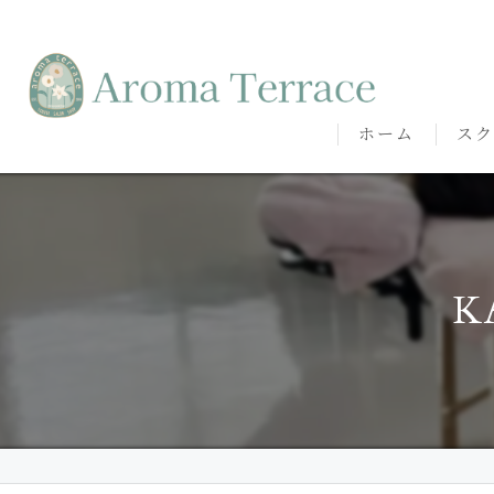
ホーム
スク
熊本
熊本
K
代表
講師
卒講