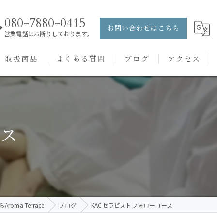
080-7880-0415
お問い合わせはこちら
営業電話はお断りしております。
取扱商品
よくある質問
ブログ
アクセス
ュー
PRANAROM
ケアメニュー
健草医学舎
ース
バッチフラワーレメディ
oma Terrace
ブログ
KACセラピストフォローコース