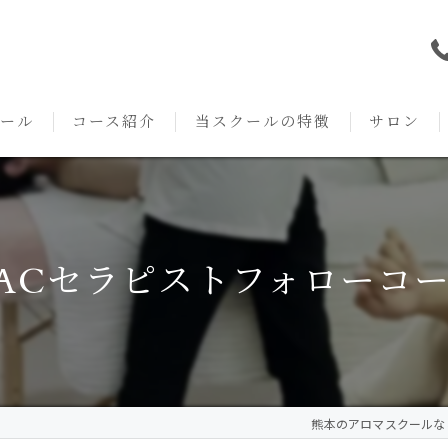
ール
コース紹介
当スクールの特徴
サロン
本校の特徴
NARD JAPAN
資格
サロンメニ
アロマ・アドバイザーコース
みゆき校の特徴
独立開業支援
術後・病後
ACセラピストフォローコ
アロマ・インストラクターコース
挨拶
セルフメディケーション
施術事例
アロマ・セラピストコース
紹介
ハンドマッサージ
KACセラピスト
生の声
オイル
熊本のアロマスクールならAr
クリニークアロマ リンパドレナージュコース