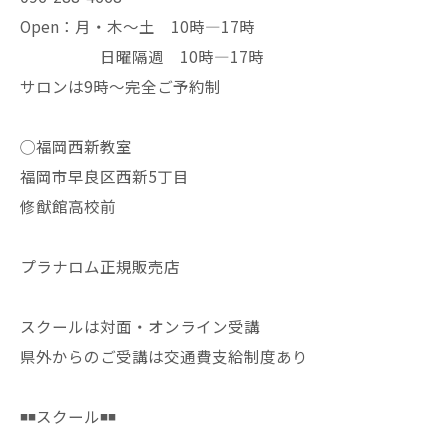
Open：月・木〜土 10時—17時
日曜隔週 10時—17時
サロンは9時〜完全ご予約制
◯福岡西新教室
福岡市早良区西新5丁目
修猷館高校前
プラナロム正規販売店
スクールは対面・オンライン受講
県外からのご受講は交通費支給制度あり
◾️◾️スクール◾️◾️