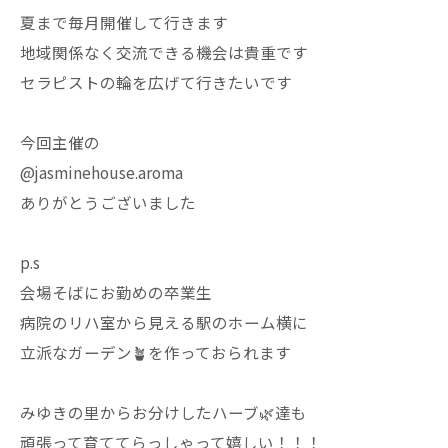
夏まで毎月開催して行きます
地域関係なく交流できる機会は貴重です
セラピストの輪を広げて行きたいです
今回主催の
@jasminehouse.aroma
ありがとうございました
p.s
会場そばにお勤めの卒業生
病院のリハ室から見える駅のホーム横に
立派なガーデン🪴を作っておられます
みゆきの里からお分けしたハーブ🌿達も
頑張って育ててらっしゃって嬉しい！！！