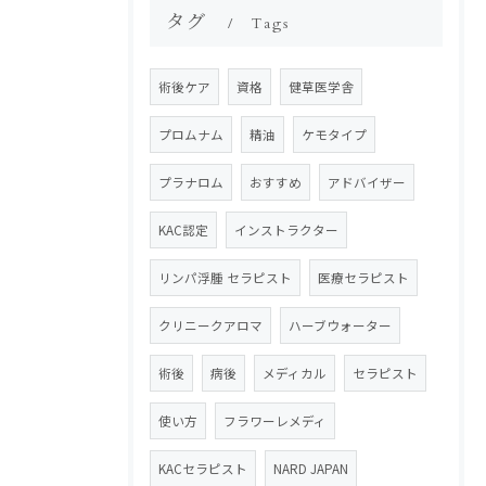
タグ
Tags
術後ケア
資格
健草医学舎
プロムナム
精油
ケモタイプ
プラナロム
おすすめ
アドバイザー
KAC認定
インストラクター
リンパ浮腫 セラピスト
医療セラピスト
クリニークアロマ
ハーブウォーター
術後
病後
メディカル
セラピスト
使い方
フラワーレメディ
KACセラピスト
NARD JAPAN