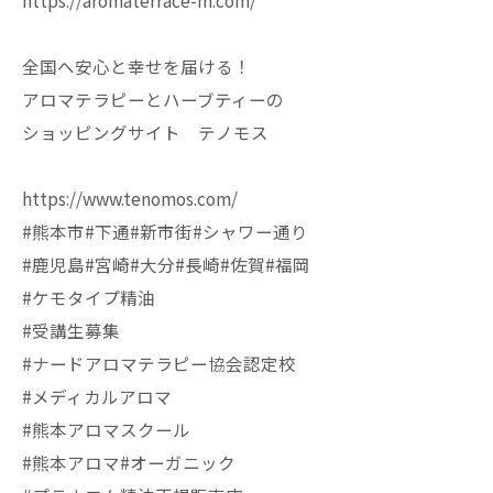
https://aromaterrace-m.com/
全国へ安心と幸せを届ける！
アロマテラピーとハーブティーの
ショッピングサイト テノモス
https://www.tenomos.com/
#熊本市#下通#新市街#シャワー通り
#鹿児島#宮崎#大分#長崎#佐賀#福岡
#ケモタイプ精油
#受講生募集
#ナードアロマテラピー協会認定校
#メディカルアロマ
#熊本アロマスクール
#熊本アロマ#オーガニック