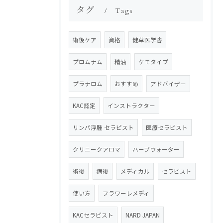
タグ
Tags
術後ケア
資格
健草医学舎
プロムナム
精油
ケモタイプ
プラナロム
おすすめ
アドバイザー
KAC認定
インストラクター
リンパ浮腫 セラピスト
医療セラピスト
クリニークアロマ
ハーブウォーター
術後
病後
メディカル
セラピスト
使い方
フラワーレメディ
KACセラピスト
NARD JAPAN