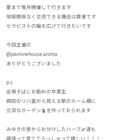
夏まで毎月開催して行きます
地域関係なく交流できる機会は貴重です
セラピストの輪を広げて行きたいです
今回主催の
@jasminehouse.aroma
ありがとうございました
p.s
会場そばにお勤めの卒業生
病院のリハ室から見える駅のホーム横に
立派なガーデン🪴を作っておられます
みゆきの里からお分けしたハーブ🌿達も
頑張って育ててらっしゃって嬉しい！！！