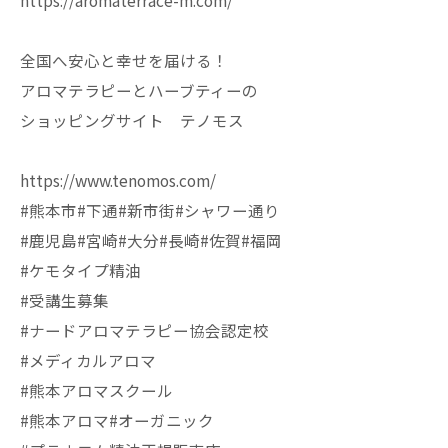
https://aromaterrace-m.com/
全国へ安心と幸せを届ける！
アロマテラピーとハーブティーの
ショッピングサイト テノモス
https://www.tenomos.com/
#熊本市#下通#新市街#シャワー通り
#鹿児島#宮崎#大分#長崎#佐賀#福岡
#ケモタイプ精油
#受講生募集
#ナードアロマテラピー協会認定校
#メディカルアロマ
#熊本アロマスクール
#熊本アロマ#オーガニック