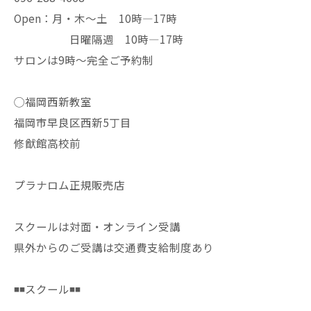
Open：月・木〜土 10時—17時
日曜隔週 10時—17時
サロンは9時〜完全ご予約制
◯福岡西新教室
福岡市早良区西新5丁目
修猷館高校前
プラナロム正規販売店
スクールは対面・オンライン受講
県外からのご受講は交通費支給制度あり
◾️◾️スクール◾️◾️