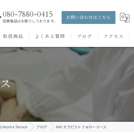
080-7880-0415
お問い合わせはこちら
営業電話はお断りしております。
取扱商品
よくある質問
ブログ
アクセス
ュー
PRANAROM
ケアメニュー
健草医学舎
ース
バッチフラワーレメディ
oma Terrace
ブログ
KACセラピストフォローコース