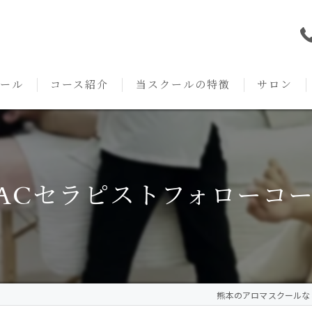
ール
コース紹介
当スクールの特徴
サロン
本校の特徴
NARD JAPAN
資格
サロンメニ
アロマ・アドバイザーコース
みゆき校の特徴
独立開業支援
術後・病後
ACセラピストフォローコ
アロマ・インストラクターコース
挨拶
セルフメディケーション
施術事例
アロマ・セラピストコース
紹介
ハンドマッサージ
KACセラピスト
生の声
オイル
熊本のアロマスクールならAr
クリニークアロマ リンパドレナージュコース