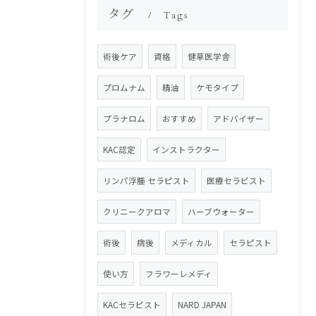
タグ
Tags
術後ケア
資格
健草医学舎
プロムナム
精油
ケモタイプ
プラナロム
おすすめ
アドバイザー
KAC認定
インストラクター
リンパ浮腫 セラピスト
医療セラピスト
クリニークアロマ
ハーブウォーター
術後
病後
メディカル
セラピスト
使い方
フラワーレメディ
KACセラピスト
NARD JAPAN