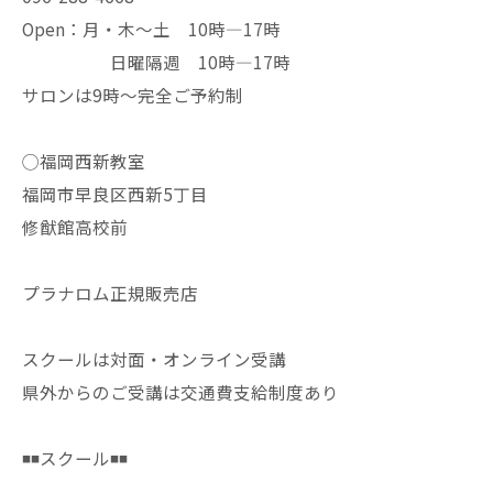
Open：月・木〜土 10時—17時
日曜隔週 10時—17時
サロンは9時〜完全ご予約制
◯福岡西新教室
福岡市早良区西新5丁目
修猷館高校前
プラナロム正規販売店
スクールは対面・オンライン受講
県外からのご受講は交通費支給制度あり
◾️◾️スクール◾️◾️