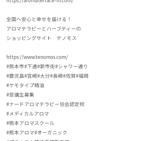
https://aromaterrace-m.com/
全国へ安心と幸せを届ける！
アロマテラピーとハーブティーの
ショッピングサイト テノモス
https://www.tenomos.com/
#熊本市#下通#新市街#シャワー通り
#鹿児島#宮崎#大分#長崎#佐賀#福岡
#ケモタイプ精油
#受講生募集
#ナードアロマテラピー協会認定校
#メディカルアロマ
#熊本アロマスクール
#熊本アロマ#オーガニック