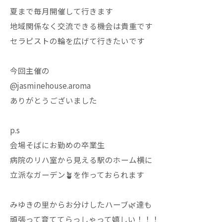
夏まで毎月開催して行きます
地域関係なく交流できる機会は貴重です
セラピストの輪を広げて行きたいです
今回主催の
@jasminehouse.aroma
ありがとうございました
p.s
会場そばにお勤めの卒業生
病院のリハ室から見える駅のホーム横に
立派なガーデン🪴を作っておられます
みゆきの里からお分けしたハーブ🌿達も
頑張って育ててらっしゃって嬉しい！！！