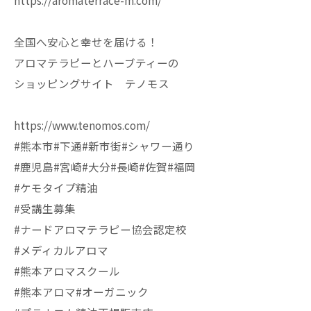
https://aromaterrace-m.com/
全国へ安心と幸せを届ける！
アロマテラピーとハーブティーの
ショッピングサイト テノモス
https://www.tenomos.com/
#熊本市#下通#新市街#シャワー通り
#鹿児島#宮崎#大分#長崎#佐賀#福岡
#ケモタイプ精油
#受講生募集
#ナードアロマテラピー協会認定校
#メディカルアロマ
#熊本アロマスクール
#熊本アロマ#オーガニック