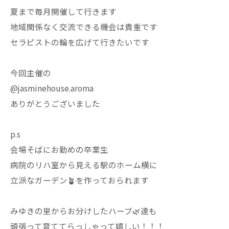
夏まで毎月開催して行きます
地域関係なく交流できる機会は貴重です
セラピストの輪を広げて行きたいです
今回主催の
@jasminehouse.aroma
ありがとうございました
p.s
会場そばにお勤めの卒業生
病院のリハ室から見える駅のホーム横に
立派なガーデン🪴を作っておられます
みゆきの里からお分けしたハーブ🌿達も
頑張って育ててらっしゃって嬉しい！！！