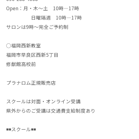
Open：月・木〜土 10時—17時
日曜隔週 10時—17時
サロンは9時〜完全ご予約制
◯福岡西新教室
福岡市早良区西新5丁目
修猷館高校前
プラナロム正規販売店
スクールは対面・オンライン受講
県外からのご受講は交通費支給制度あり
◾️◾️スクール◾️◾️