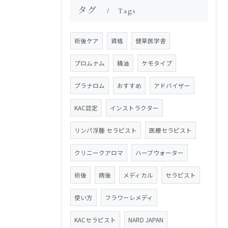
タグ
Tags
術後ケア
資格
健草医学舎
プロムナム
精油
ケモタイプ
プラナロム
おすすめ
アドバイザー
KAC認定
インストラクター
リンパ浮腫 セラピスト
医療セラピスト
クリニークアロマ
ハーブウォーター
術後
病後
メディカル
セラピスト
使い方
フラワーレメディ
KACセラピスト
NARD JAPAN