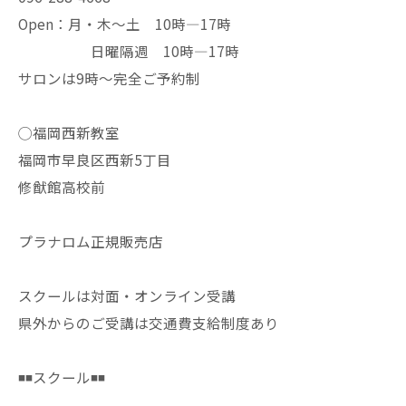
Open：月・木〜土 10時—17時
日曜隔週 10時—17時
サロンは9時〜完全ご予約制
◯福岡西新教室
福岡市早良区西新5丁目
修猷館高校前
プラナロム正規販売店
スクールは対面・オンライン受講
県外からのご受講は交通費支給制度あり
◾️◾️スクール◾️◾️