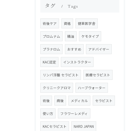
タグ
Tags
術後ケア
資格
健草医学舎
プロムナム
精油
ケモタイプ
プラナロム
おすすめ
アドバイザー
KAC認定
インストラクター
リンパ浮腫 セラピスト
医療セラピスト
クリニークアロマ
ハーブウォーター
術後
病後
メディカル
セラピスト
使い方
フラワーレメディ
KACセラピスト
NARD JAPAN