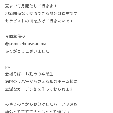
夏まで毎月開催して行きます
地域関係なく交流できる機会は貴重です
セラピストの輪を広げて行きたいです
今回主催の
@jasminehouse.aroma
ありがとうございました
p.s
会場そばにお勤めの卒業生
病院のリハ室から見える駅のホーム横に
立派なガーデン🪴を作っておられます
みゆきの里からお分けしたハーブ🌿達も
頑張って育ててらっしゃって嬉しい！！！