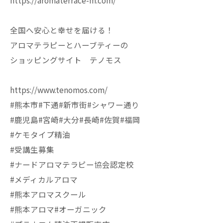
https://aromaterrace-m.com/
全国へ安心と幸せを届ける！
アロマテラピーとハーブティーの
ショッピングサイト テノモス
https://www.tenomos.com/
#熊本市#下通#新市街#シャワー通り
#鹿児島#宮崎#大分#長崎#佐賀#福岡
#ケモタイプ精油
#受講生募集
#ナードアロマテラピー協会認定校
#メディカルアロマ
#熊本アロマスクール
#熊本アロマ#オーガニック