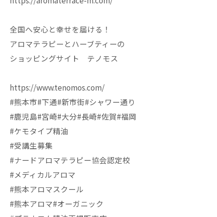
https://aromaterrace-m.com/
全国へ安心と幸せを届ける！
アロマテラピーとハーブティーの
ショッピングサイト テノモス
https://www.tenomos.com/
#熊本市#下通#新市街#シャワー通り
#鹿児島#宮崎#大分#長崎#佐賀#福岡
#ケモタイプ精油
#受講生募集
#ナードアロマテラピー協会認定校
#メディカルアロマ
#熊本アロマスクール
#熊本アロマ#オーガニック