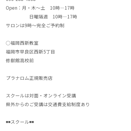
Open：月・木〜土 10時—17時
日曜隔週 10時—17時
サロンは9時〜完全ご予約制
◯福岡西新教室
福岡市早良区西新5丁目
修猷館高校前
プラナロム正規販売店
スクールは対面・オンライン受講
県外からのご受講は交通費支給制度あり
◾️◾️スクール◾️◾️