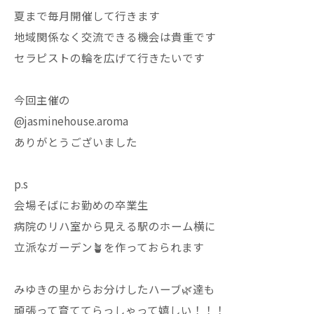
夏まで毎月開催して行きます
地域関係なく交流できる機会は貴重です
セラピストの輪を広げて行きたいです
今回主催の
@jasminehouse.aroma
ありがとうございました
p.s
会場そばにお勤めの卒業生
病院のリハ室から見える駅のホーム横に
立派なガーデン🪴を作っておられます
みゆきの里からお分けしたハーブ🌿達も
頑張って育ててらっしゃって嬉しい！！！