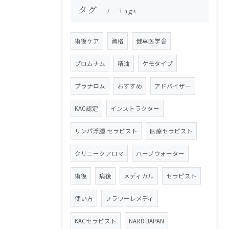
タグ
Tags
術後ケア
資格
健草医学舎
プロムナム
精油
ケモタイプ
プラナロム
おすすめ
アドバイザー
KAC認定
インストラクター
リンパ浮腫 セラピスト
医療セラピスト
クリニークアロマ
ハーブウォーター
術後
病後
メディカル
セラピスト
使い方
フラワーレメディ
KACセラピスト
NARD JAPAN