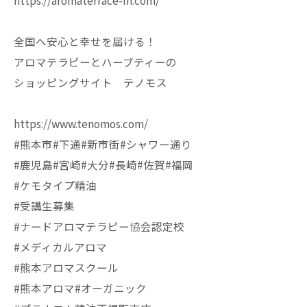
https://aromaterrace-m.com/
全国へ安心と幸せを届ける！
アロマテラピーとハーブティーの
ショッピングサイト テノモス
https://www.tenomos.com/
#熊本市#下通#新市街#シャワー通り
#鹿児島#宮崎#大分#長崎#佐賀#福岡
#ケモタイプ精油
#受講生募集
#ナードアロマテラピー協会認定校
#メディカルアロマ
#熊本アロマスクール
#熊本アロマ#オーガニック