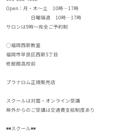
Open：月・木〜土 10時—17時
日曜隔週 10時—17時
サロンは9時〜完全ご予約制
◯福岡西新教室
福岡市早良区西新5丁目
修猷館高校前
プラナロム正規販売店
スクールは対面・オンライン受講
県外からのご受講は交通費支給制度あり
◾️◾️スクール◾️◾️