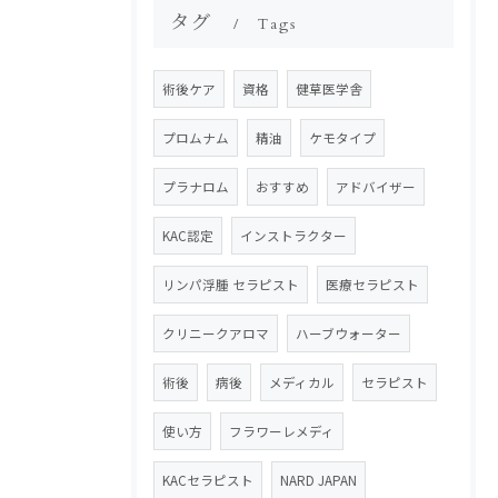
タグ
Tags
術後ケア
資格
健草医学舎
プロムナム
精油
ケモタイプ
プラナロム
おすすめ
アドバイザー
KAC認定
インストラクター
リンパ浮腫 セラピスト
医療セラピスト
クリニークアロマ
ハーブウォーター
術後
病後
メディカル
セラピスト
使い方
フラワーレメディ
KACセラピスト
NARD JAPAN