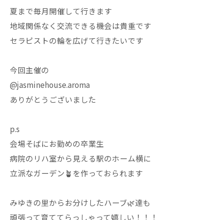
夏まで毎月開催して行きます
地域関係なく交流できる機会は貴重です
セラピストの輪を広げて行きたいです
今回主催の
@jasminehouse.aroma
ありがとうございました
p.s
会場そばにお勤めの卒業生
病院のリハ室から見える駅のホーム横に
立派なガーデン🪴を作っておられます
みゆきの里からお分けしたハーブ🌿達も
頑張って育ててらっしゃって嬉しい！！！