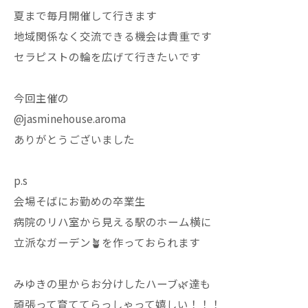
夏まで毎月開催して行きます
地域関係なく交流できる機会は貴重です
セラピストの輪を広げて行きたいです
今回主催の
@jasminehouse.aroma
ありがとうございました
p.s
会場そばにお勤めの卒業生
病院のリハ室から見える駅のホーム横に
立派なガーデン🪴を作っておられます
みゆきの里からお分けしたハーブ🌿達も
頑張って育ててらっしゃって嬉しい！！！