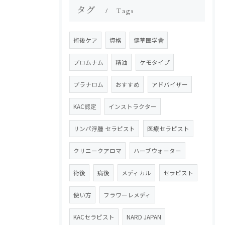
タグ
Tags
術後ケア
資格
健草医学舎
プロムナム
精油
ケモタイプ
プラナロム
おすすめ
アドバイザー
KAC認定
インストラクター
リンパ浮腫 セラピスト
医療セラピスト
クリニークアロマ
ハーブウォーター
術後
病後
メディカル
セラピスト
使い方
フラワーレメディ
KACセラピスト
NARD JAPAN