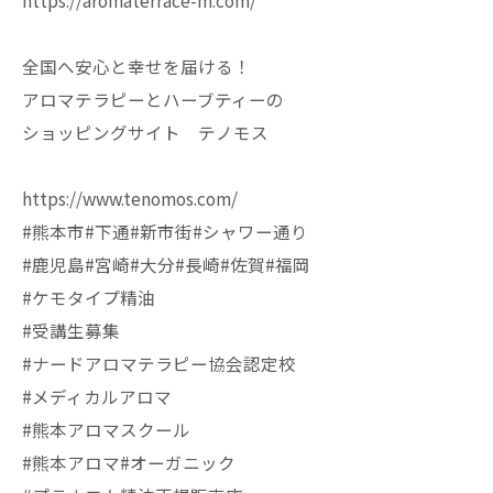
https://aromaterrace-m.com/
全国へ安心と幸せを届ける！
アロマテラピーとハーブティーの
ショッピングサイト テノモス
https://www.tenomos.com/
#熊本市#下通#新市街#シャワー通り
#鹿児島#宮崎#大分#長崎#佐賀#福岡
#ケモタイプ精油
#受講生募集
#ナードアロマテラピー協会認定校
#メディカルアロマ
#熊本アロマスクール
#熊本アロマ#オーガニック