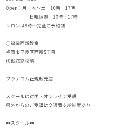
Open：月・木〜土 10時—17時
日曜隔週 10時—17時
サロンは9時〜完全ご予約制
◯福岡西新教室
福岡市早良区西新5丁目
修猷館高校前
プラナロム正規販売店
スクールは対面・オンライン受講
県外からのご受講は交通費支給制度あり
◾️◾️スクール◾️◾️