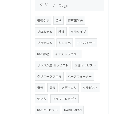
タグ
Tags
術後ケア
資格
健草医学舎
プロムナム
精油
ケモタイプ
プラナロム
おすすめ
アドバイザー
KAC認定
インストラクター
リンパ浮腫 セラピスト
医療セラピスト
クリニークアロマ
ハーブウォーター
術後
病後
メディカル
セラピスト
使い方
フラワーレメディ
KACセラピスト
NARD JAPAN