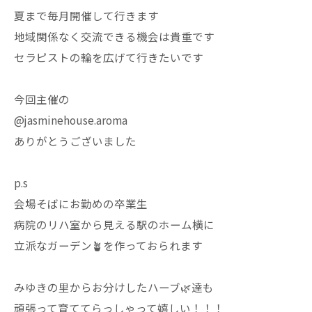
夏まで毎月開催して行きます
地域関係なく交流できる機会は貴重です
セラピストの輪を広げて行きたいです
今回主催の
@jasminehouse.aroma
ありがとうございました
p.s
会場そばにお勤めの卒業生
病院のリハ室から見える駅のホーム横に
立派なガーデン🪴を作っておられます
みゆきの里からお分けしたハーブ🌿達も
頑張って育ててらっしゃって嬉しい！！！