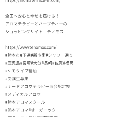
https://aromaterrace-m.com/
全国へ安心と幸せを届ける！
アロマテラピーとハーブティーの
ショッピングサイト テノモス
https://www.tenomos.com/
#熊本市#下通#新市街#シャワー通り
#鹿児島#宮崎#大分#長崎#佐賀#福岡
#ケモタイプ精油
#受講生募集
#ナードアロマテラピー協会認定校
#メディカルアロマ
#熊本アロマスクール
#熊本アロマ#オーガニック