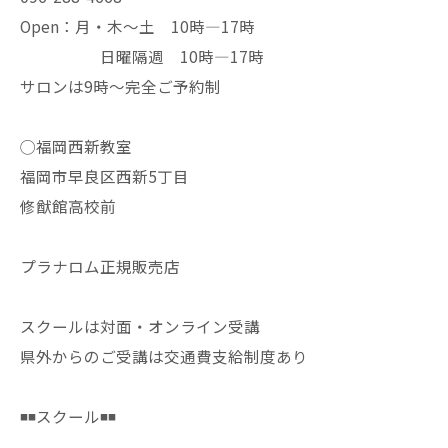
Open：月・木〜土 10時—17時
日曜隔週 10時—17時
サロンは9時〜完全ご予約制
◯福岡西新教室
福岡市早良区西新5丁目
修猷館高校前
プラナロム正規販売店
スクールは対面・オンライン受講
県外からのご受講は交通費支給制度あり
◾️◾️スクール◾️◾️