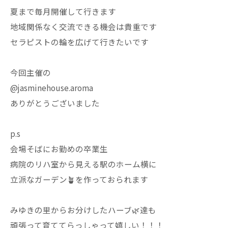
夏まで毎月開催して行きます
地域関係なく交流できる機会は貴重です
セラピストの輪を広げて行きたいです
今回主催の
@jasminehouse.aroma
ありがとうございました
p.s
会場そばにお勤めの卒業生
病院のリハ室から見える駅のホーム横に
立派なガーデン🪴を作っておられます
みゆきの里からお分けしたハーブ🌿達も
頑張って育ててらっしゃって嬉しい！！！