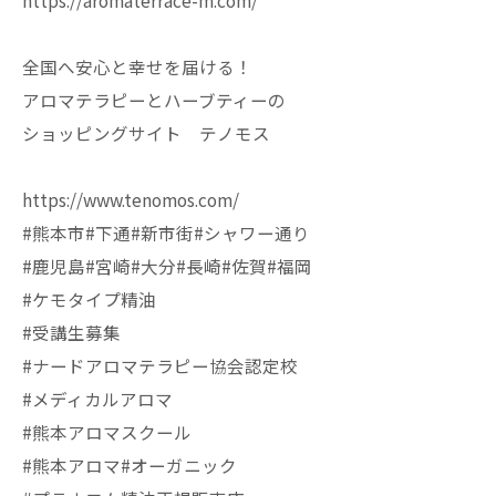
https://aromaterrace-m.com/
全国へ安心と幸せを届ける！
アロマテラピーとハーブティーの
ショッピングサイト テノモス
https://www.tenomos.com/
#熊本市#下通#新市街#シャワー通り
#鹿児島#宮崎#大分#長崎#佐賀#福岡
#ケモタイプ精油
#受講生募集
#ナードアロマテラピー協会認定校
#メディカルアロマ
#熊本アロマスクール
#熊本アロマ#オーガニック