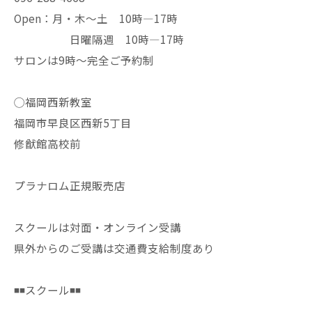
Open：月・木〜土 10時—17時
日曜隔週 10時—17時
サロンは9時〜完全ご予約制
◯福岡西新教室
福岡市早良区西新5丁目
修猷館高校前
プラナロム正規販売店
スクールは対面・オンライン受講
県外からのご受講は交通費支給制度あり
◾️◾️スクール◾️◾️