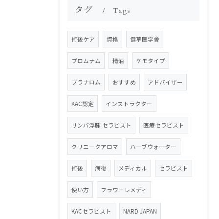
タグ
Tags
術後ケア
資格
健草医学舎
プロムナム
精油
ケモタイプ
プラナロム
おすすめ
アドバイザー
KAC認定
インストラクター
リンパ浮腫 セラピスト
医療セラピスト
クリニークアロマ
ハーブウォーター
術後
病後
メディカル
セラピスト
使い方
フラワーレメディ
KACセラピスト
NARD JAPAN