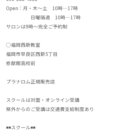
Open：月・木〜土 10時—17時
日曜隔週 10時—17時
サロンは9時〜完全ご予約制
◯福岡西新教室
福岡市早良区西新5丁目
修猷館高校前
プラナロム正規販売店
スクールは対面・オンライン受講
県外からのご受講は交通費支給制度あり
◾️◾️スクール◾️◾️