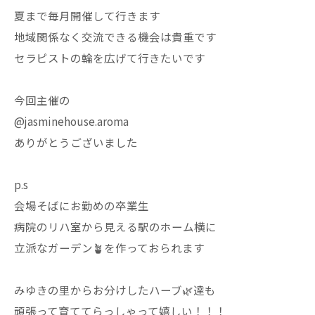
夏まで毎月開催して行きます
地域関係なく交流できる機会は貴重です
セラピストの輪を広げて行きたいです
今回主催の
@jasminehouse.aroma
ありがとうございました
p.s
会場そばにお勤めの卒業生
病院のリハ室から見える駅のホーム横に
立派なガーデン🪴を作っておられます
みゆきの里からお分けしたハーブ🌿達も
頑張って育ててらっしゃって嬉しい！！！