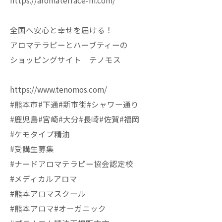
https://aromaterrace-m.com/
全国へ安心と幸せを届ける！
アロマテラピーとハーブティーの
ショッピングサイト テノモス
https://www.tenomos.com/
#熊本市#下通#新市街#シャワー通り
#鹿児島#宮崎#大分#長崎#佐賀#福岡
#ケモタイプ精油
#受講生募集
#ナードアロマテラピー協会認定校
#メディカルアロマ
#熊本アロマスクール
#熊本アロマ#オーガニック