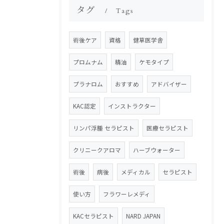
タグ
Tags
術後ケア
資格
健草医学舎
プロムナム
精油
ケモタイプ
プラナロム
おすすめ
アドバイザー
KAC認定
インストラクター
リンパ浮腫 セラピスト
医療セラピスト
クリニークアロマ
ハーブウォーター
術後
病後
メディカル
セラピスト
使い方
フラワーレメディ
KACセラピスト
NARD JAPAN