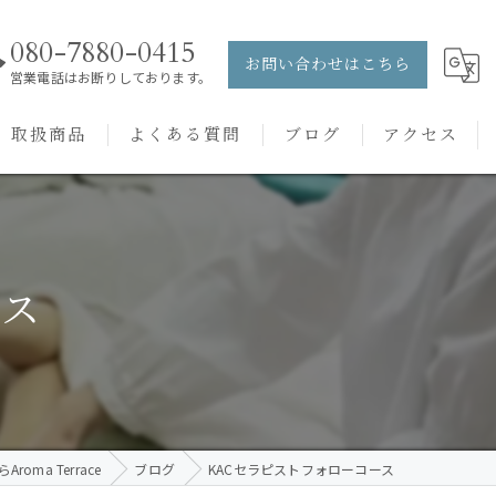
080-7880-0415
お問い合わせはこちら
営業電話はお断りしております。
取扱商品
よくある質問
ブログ
アクセス
ュー
PRANAROM
ケアメニュー
健草医学舎
ース
バッチフラワーレメディ
oma Terrace
ブログ
KACセラピストフォローコース