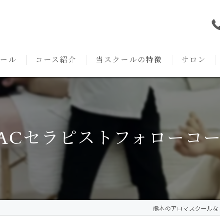
ール
コース紹介
当スクールの特徴
サロン
本校の特徴
NARD JAPAN
資格
サロンメニ
アロマ・アドバイザーコース
みゆき校の特徴
独立開業支援
術後・病後
ACセラピストフォローコ
アロマ・インストラクターコース
挨拶
セルフメディケーション
施術事例
アロマ・セラピストコース
紹介
ハンドマッサージ
KACセラピスト
生の声
オイル
熊本のアロマスクールならAr
クリニークアロマ リンパドレナージュコース