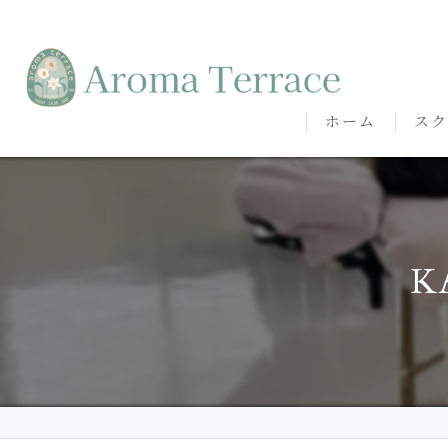
ホーム
スク
熊本
熊本
K
代表
講師
卒講