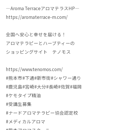
—Aroma TerraceアロマテラスHP—
https://aromaterrace-m.com/
全国へ安心と幸せを届ける！
アロマテラピーとハーブティーの
ショッピングサイト テノモス
https://www.tenomos.com/
#熊本市#下通#新市街#シャワー通り
#鹿児島#宮崎#大分#長崎#佐賀#福岡
#ケモタイプ精油
#受講生募集
#ナードアロマテラピー協会認定校
#メディカルアロマ