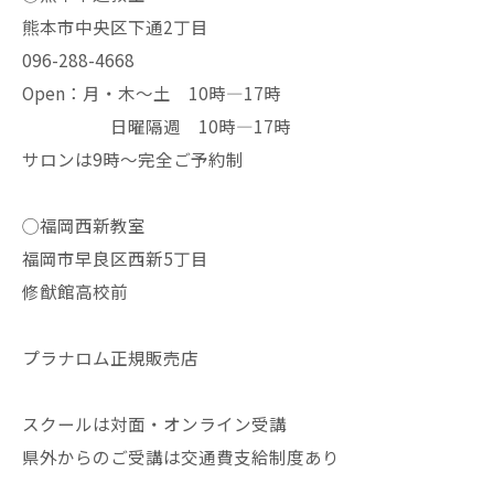
熊本市中央区下通2丁目
096-288-4668
Open：月・木〜土 10時—17時
日曜隔週 10時—17時
サロンは9時〜完全ご予約制
◯福岡西新教室
福岡市早良区西新5丁目
修猷館高校前
プラナロム正規販売店
スクールは対面・オンライン受講
県外からのご受講は交通費支給制度あり