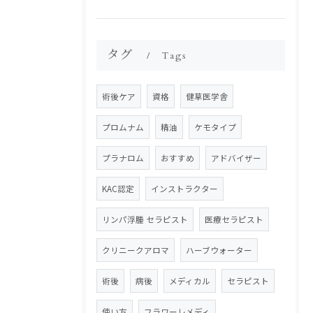
タグ
Tags
術後ケア
資格
健草医学舎
プロムナム
精油
ケモタイプ
プラナロム
おすすめ
アドバイザー
KAC認定
インストラクター
リンパ浮腫 セラピスト
医療セラピスト
クリニークアロマ
ハーブウォーター
術後
病後
メディカル
セラピスト
使い方
フラワーレメディ