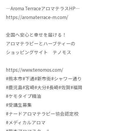
—Aroma TerraceアロマテラスHP—
https://aromaterrace-m.com/
全国へ安心と幸せを届ける！
アロマテラピーとハーブティーの
ショッピングサイト テノモス
https://www.tenomos.com/
#熊本市#下通#新市街#シャワー通り
#鹿児島#宮崎#大分#長崎#佐賀#福岡
#ケモタイプ精油
#受講生募集
#ナードアロマテラピー協会認定校
#メディカルアロマ