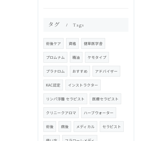
タグ
Tags
術後ケア
資格
健草医学舎
プロムナム
精油
ケモタイプ
プラナロム
おすすめ
アドバイザー
KAC認定
インストラクター
リンパ浮腫 セラピスト
医療セラピスト
クリニークアロマ
ハーブウォーター
術後
病後
メディカル
セラピスト
使い方
フラワーレメディ