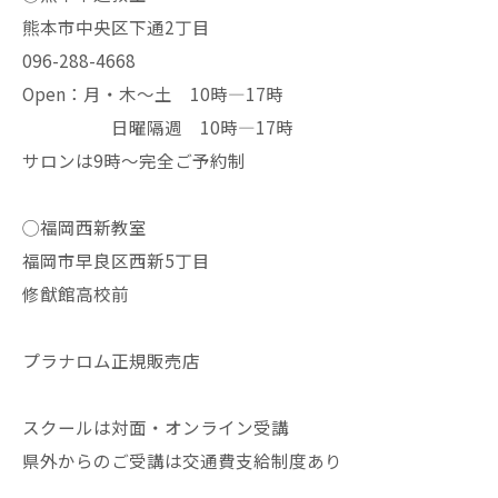
熊本市中央区下通2丁目
096-288-4668
Open：月・木〜土 10時—17時
日曜隔週 10時—17時
サロンは9時〜完全ご予約制
◯福岡西新教室
福岡市早良区西新5丁目
修猷館高校前
プラナロム正規販売店
スクールは対面・オンライン受講
県外からのご受講は交通費支給制度あり