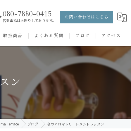
080-7880-0415
お問い合わせはこちら
営業電話はお断りしております。
取扱商品
よくある質問
ブログ
アクセス
ュー
PRANAROM
ケアメニュー
健草医学舎
スン
バッチフラワーレメディ
 Terrace
ブログ
夜のアロマトリートメントレッスン