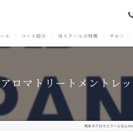
ール
コース紹介
当スクールの特徴
サロン
本校の特徴
NARD JAPAN
資格
サロンメニ
アロマ・アドバイザーコース
みゆき校の特徴
独立開業支援
術後・病後
のアロマトリートメントレッ
アロマ・インストラクターコース
挨拶
セルフメディケーション
施術事例
アロマ・セラピストコース
紹介
ハンドマッサージ
KACセラピスト
生の声
オイル
熊本のアロマスクールならAroma
クリニークアロマ リンパドレナージュコース