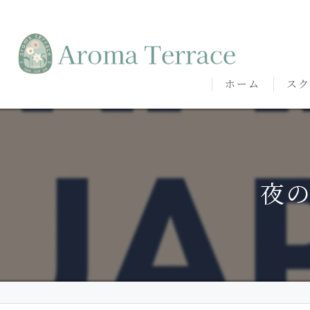
ホーム
スク
熊本
熊本
夜
代表
講師
卒講