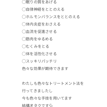
◯眠りの質をあげる
◯自律神経をととのえる
◯ホルモンバランスをととのえる
◯体内炎症をおさえる
◯血流を促進させる
◯筋肉をゆるめる
◯むくみをとる
◯体を活性化させる
◯スッキリパッチリ
色々な効果が期待できます
わたしも色々なトリートメント法を
行ってきましたし
今も色々な手技を用いてます
結構オタクです💦