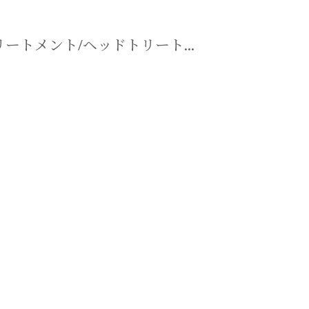
マニュアル リンパドレナージュコース
ートメント/ヘッドトリート...
MLD/CDT 術後ケア・リンパ浮腫 セラピストコース
医療セラピストコース