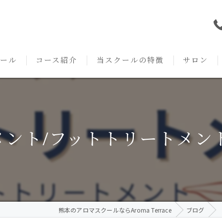
ール
コース紹介
当スクールの特徴
サロン
本校の特徴
NARD JAPAN
資格
サロンメニ
アロマ・アドバイザーコース
みゆき校の特徴
独立開業支援
術後・病後
ント/フットトリートメント/
アロマ・インストラクターコース
挨拶
セルフメディケーション
施術事例
アロマ・セラピストコース
紹介
ハンドマッサージ
KACセラピスト
生の声
オイル
熊本のアロマスクールならAroma Terrace
ブログ
クリニークアロマ リンパドレナージュコース