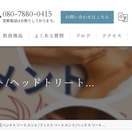
080-7880-0415
お問い合わせはこちら
営業電話はお断りしております。
取扱商品
よくある質問
ブログ
アクセス
ュー
PRANAROM
ケアメニュー
健草医学舎
ヘッドトリート...
バッチフラワーレメディ
【ハンドトリートメント/フットトリートメント/ヘッドトリート...