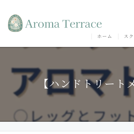
ホーム
スク
熊本
熊本
【ハンドトリートメ
代表
講師
卒講