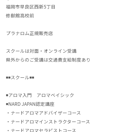
福岡市早良区西新5丁目
修猷館高校前
プラナロム正規販売店
スクールは対面・オンライン受講
県外からのご受講は交通費支給制度あり
◾️◾️スクール◾️◾️
◾️アロマ入門 アロマベイシック
◾️NARD JAPAN認定講座
・ナードアロマアドバイザーコース
・ナードアロマインストラクターコース
・ナードアロマセラピストコース