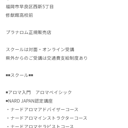
福岡市早良区西新5丁目
修猷館高校前
プラナロム正規販売店
スクールは対面・オンライン受講
県外からのご受講は交通費支給制度あり
◾️◾️スクール◾️◾️
◾️アロマ入門 アロマベイシック
◾️NARD JAPAN認定講座
・ナードアロマアドバイザーコース
・ナードアロマインストラクターコース
・ナードアロマセラピストコース